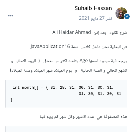
//إدخال تاريخ الميلاد
Suhaib Hassan
int
 birth_date 
=
 sc
.
nextInt
();;
int
 birth_month 
=
 sc
.
nextInt
();;
نشر
27 مايو 2021
int
 birth_year 
=
 sc
.
nextInt
();;
شرح للكود بعد إذن Ali Haidar Ahmad
// استدعاء التابع الذي قمنا بتعريفه 
لكي يطبع لنا العمر
في البداية نحن داخل كلاس اسمة JavaApplication16
Age
(
current_date
,
 current_month
,
current_year
,
              birth_date
,
 birth_month
,
يوجد فية ميثود اسمها Age يتاخد اكتر من مدخل ( اليوم الاحالي و
birth_year
);
الشهر الحالي و السنة الحالية و يوم الميلاد شهر الميلاد وسنة الميلاد)
}
 int month[] = { 31, 28, 31, 30, 31, 30, 31,

                             31, 30, 31, 30, 31 
}
}
هذه المصفوفة هي عدد الاشهر وكل شهر كم يوم فية