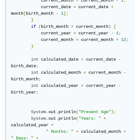
            current_month 
=
 current_month 
-
1
;
            current_date 
=
 current_date 
+
month
[
birth_month 
-
1
];
}
if
(
birth_month 
>
 current_month
)
{
            current_year 
=
 current_year 
-
1
;
            current_month 
=
 current_month 
+
12
;
}
int
 calculated_date 
=
 current_date 
-
birth_date
;
int
 calculated_month 
=
 current_month 
-
birth_month
;
int
 calculated_year 
=
 current_year 
-
birth_year
;
System
.
out
.
println
(
"Present Age"
);
System
.
out
.
println
(
"Years: "
+
calculated_year 
+
" Months: "
+
 calculated_month 
+
" Days: "
+