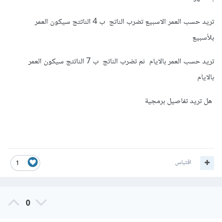
تريد حسب العمر الاسبيع تضرب الناتج ب 4 الناتتج سيكون العمر
System
.
out
.
println
(
"Present Age"
);
بلأسبيع
System
.
out
.
println
(
"Years: "
+
calculated_year 
+
تريد حسب العمر بالايام ثم تضرب الناتج ب 7 الناتتج سيكون العمر
" Months: "
+
calculated_month 
+
" Days: "
+
بالايام
              calculated_date
);
}
هل تريد تفاصيل برمجية
public
static
void
 main
(
String
[]
 args
)
{
Scanner
 sc
=
new
Scanner
(
System
.
in
);
اقتباس
1
// إدخال التاريخ الحالي
int
 current_date 
=
 sc
.
nextInt
();
int
 current_month 
=
 sc
.
nextInt
();
0
int
 current_year 
=
 sc
.
nextInt
();