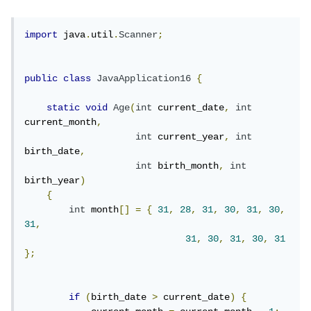
import
 java
.
util
.
Scanner
;
public
class
JavaApplication16
{
static
void
Age
(
int
 current_date
,
int
current_month
,
int
 current_year
,
int
birth_date
,
int
 birth_month
,
int
birth_year
)
{
int
 month
[]
=
{
31
,
28
,
31
,
30
,
31
,
30
,
31
,
31
,
30
,
31
,
30
,
31
};
if
(
birth_date 
>
 current_date
)
{