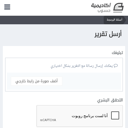
أسئلة البرمجة
أرسل تقرير
تبليغك
يمكنك إرسال رسالة مع التقرير بشكل اختياري
أضف صورة من رابط خارجي
التحقق البشري