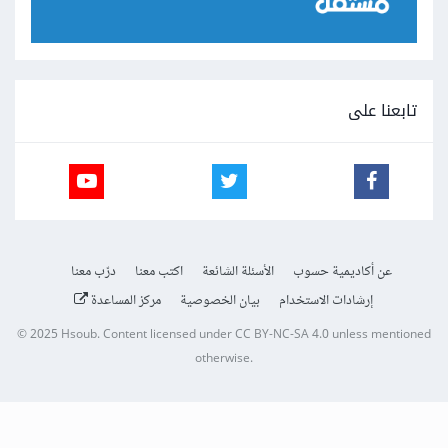
تابعنا على
عن أكاديمية حسوب
الأسئلة الشائعة
اكتب معنا
درّب معنا
إرشادات الاستخدام
بيان الخصوصية
مركز المساعدة
© 2025
Hsoub
.
Content licensed under
CC BY-NC-SA 4.0
unless mentioned
otherwise.