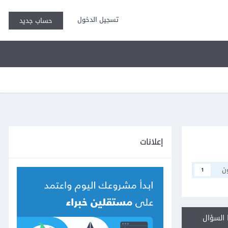
تسجيل الدخول
حساب جديد
إعلانات
ن
1
السؤال