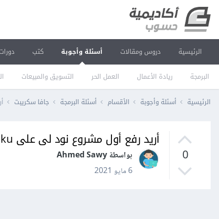
الرئيسية
دروس ومقالات
أسئلة وأجوبة
كتب
دورات
البرمجة
ريادة الأعمال
العمل الحر
التسويق والمبيعات
ال
الرئيسية
أسئلة وأجوبة
الأقسام
أسئلة البرمجة
جافا سكريبت
أري
أريد رفع أول مشروع نود لى على heroku ولكن يظهر لى هذا الخطأ فما الحل
0
بواسطة Ahmed Sawy
6 مايو 2021