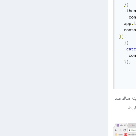
})
.
then
    con
  app
.
l
  conso
});
})
.
catc
    con
});
مكنك اظافة متغيرات البيئة هناك عند
 البيئة