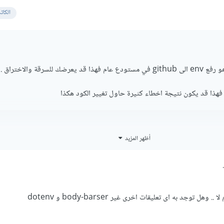
الكات
 للسرقة والاختراق .
ort 
=
 process
.
env
.
PORT 
||
3000
;
أظهر المزيد
ose

.
nnect
(
process
.
env
.
CONNECTION_STRING
,
{
seNewUrlParser
:
true
,
seUnifiedTopology
:
true
,
ل توجد به اى تعليقات اخرى غير body-barser و dotenv
bName
:
"sheetCheat"
,
en
(()
=>
{