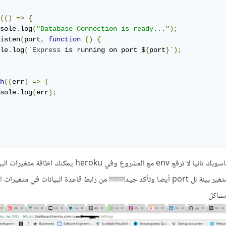
(()
=>
{
sole
.
log
(
"Database Connection is ready..."
);
isten
(
port
,
function
()
{
le
.
log
(`
Express
 is running on port $
{
port
}`);
h
((
err
)
=>
{
sole
.
log
(
err
);
تأكد ان المشروع يعمل على حاسوبك ثانيا لا ترفع env مع المشروع وفي heroku ي
رفع المشروع لا تنسى اظافة متغير بيئة لل port أيضا وتأكد جيداااااااا من رابط قاعدة البيانات في متغيرات
مشاكل