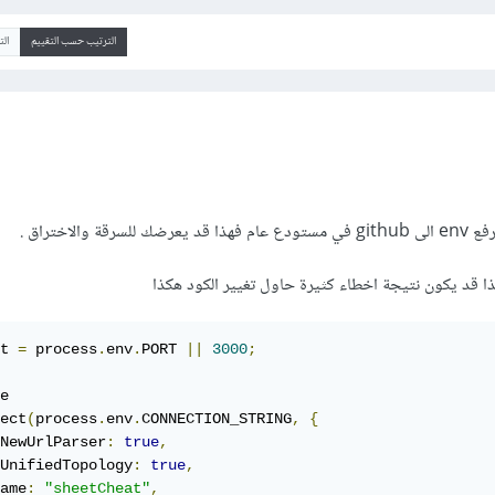
الترتيب حسب التقييم
ال
والاختراق .
t 
=
 process
.
env
.
PORT 
||
3000
;
e

ect
(
process
.
env
.
CONNECTION_STRING
,
{
NewUrlParser
:
true
,
UnifiedTopology
:
true
,
ame
:
"sheetCheat"
,