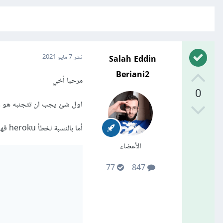
Salah Eddin
نشر
7 مايو 2021
Beriani2
مرحبا أخي
0
اول شئ يجب ان تتجنبه هو رفع env الى github في مستودع عام فهذا قد يعرضك للسرقة 
أما بالنسبة لخطأ heroku فهذا قد يكون نتيجة اخطاء كثيرة حاول تغيير الكود هكذا
الأعضاء
77
847