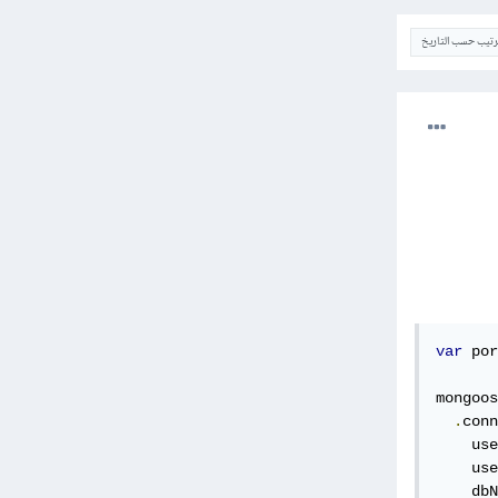
ترتيب حسب التاريخ
var
 por
mongoos
.
conn
    use
    use
    dbN