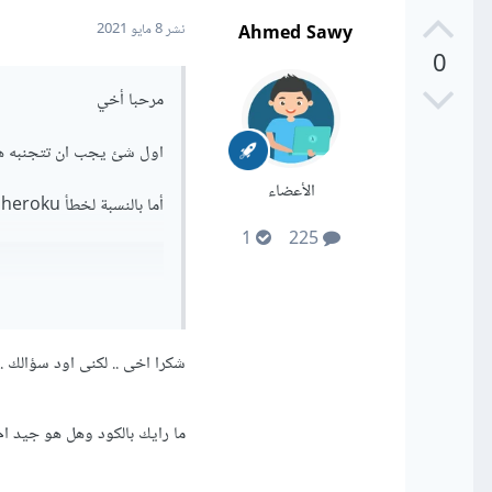
Ahmed Sawy
نشر
8 مايو 2021
0
مرحبا أخي
اول شئ يجب ان تتجنبه هو رفع env الى github في مستودع عام فهذا قد يعرضك
الأعضاء
أما بالنسبة لخطأ heroku فهذا قد يكون نتيجة اخطاء كثيرة حاول تغيير الكود هكذا
1
225
شكرا اخى .. لكنى اود سؤالك .
ما رايك بالكود وهل هو جيد ام لا .. وه