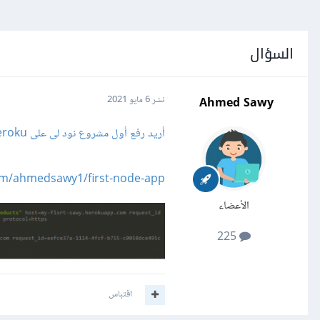
السؤال
Ahmed Sawy
نشر
6 مايو 2021
أريد رفع أول مشروع نود لى على heroku ولكن يظهر لى هذا الخطأ فما الحل
com/ahmedsawy1/first-node-app
الأعضاء
225
اقتباس