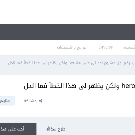
تصميم
DevOps
البرامج والتطبيقات
د رفع أول مشروع نود لى على heroku ولكن يظهر لى هذا الخطأ فما الحل
متابعو
مشاركة
اطرح سؤالًا
أجب على هذا 