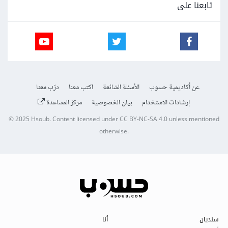
تابعنا على
عن أكاديمية حسوب
الأسئلة الشائعة
اكتب معنا
درّب معنا
إرشادات الاستخدام
بيان الخصوصية
مركز المساعدة
© 2025
Hsoub
.
Content licensed under
CC BY-NC-SA 4.0
unless mentioned
otherwise.