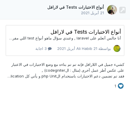
أنواع الاختبارات Tests في لارافل
21 أبريل 2021
أنواع الاختبارات Tests في لارافل
أنا جالس أتعلم على laravel , وعندي سؤال ماهو أنواع test اللي مفروض الشخص يستخدمها للتأكد من جودة التطبيق, وكل نوع من test كيفية عمله ؟ وشكرا
بواسطة Ali Habib
21 أبريل 2021
3 اجابة
كشيء جميل في اللارافل فإنه تم تم بناءه مع وضع
الاختبارات في الاعتبار
على عكس أطر عمل أخرى (مثال : الcodegniter) ,
فقد تم تضمين دعم الاختبارات باستخدام الphp Unit و يأتي كل Fresh Laravel Application مع ملف اعداد phpunit.xml و مجلد tests . بحيث يحتوي المجلد tests افتراضيًّا على مجلّدين : Feature (تعبر عن مجموعة اختبارات كل منها هو اختبار جزء من الشيفرة) و Unit (تعبر عن مجموعة اختبارات الوحدة). يتم تشغيل الاختبارات التي قمت بإنشاءها عن طريق طباعة الأمر في التارمنل : phpunit أو :
1