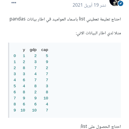
نشر
19 أبريل 2021
احتاج تعليمة تعطيني list باسماء العواميد في اطار بيانات pandas
مثلا لدي اطار البيانات الاتي:
0
1
2
5
1
2
3
9
2
8
7
2
3
3
4
7
4
6
7
7
5
4
8
3
6
8
2
8
7
9
9
10
8
6
6
4
9
10
10
7
احتاج الحصول على list: