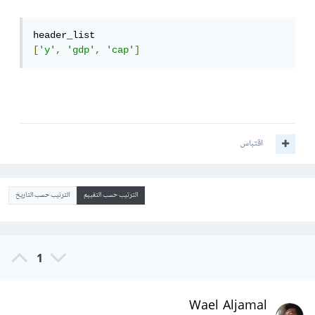
[
'y'
,
'gdp'
,
'cap'
]
اقتباس
الترتيب حسب التقييم
الترتيب حسب التاريخ
1
Wael Aljamal