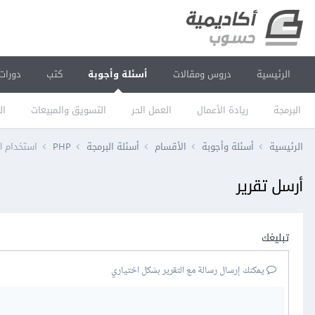
الرئيسية
دروس ومقالات
أسئلة وأجوبة
كتب
دورات
البرمجة
ريادة الأعمال
العمل الحر
التسويق والمبيعات
ال
الرئيسية
أسئلة وأجوبة
الأقسام
أسئلة البرمجة
PHP
استخدام graphql في لارافل
أرسل تقرير
تبليغك
يمكنك إرسال رسالة مع التقرير بشكل اختياري