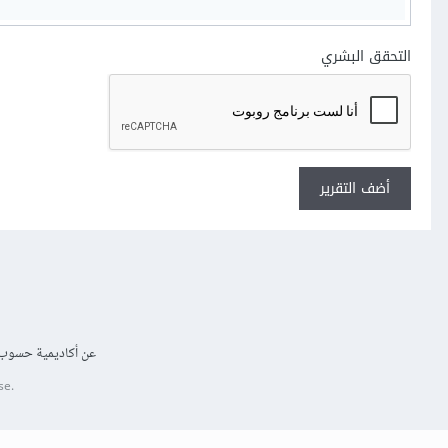
التحقق البشري
أضف التقرير
عن أكاديمية حسوب
se.