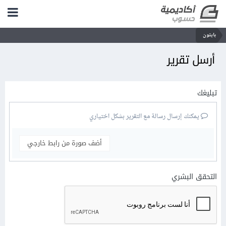
بايثون
أرسل تقرير
تبليغك
يمكنك إرسال رسالة مع التقرير بشكل اختياري
أضف صورة من رابط خارجي
التحقق البشري