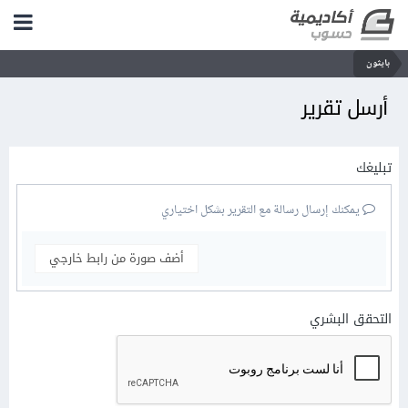
بايثون
أرسل تقرير
تبليغك
يمكنك إرسال رسالة مع التقرير بشكل اختياري
أضف صورة من رابط خارجي
التحقق البشري