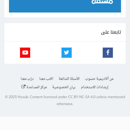
تابعنا على
عن أكاديمية حسوب
الأسئلة الشائعة
اكتب معنا
درّب معنا
إرشادات الاستخدام
بيان الخصوصية
مركز المساعدة
© 2025
Hsoub
.
Content licensed under
CC BY-NC-SA 4.0
unless mentioned
otherwise.