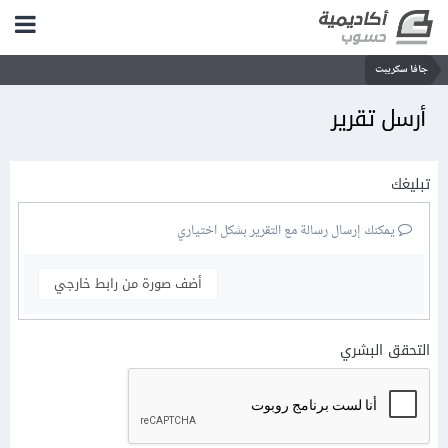
جافا سكريبت
أرسل تقرير
تبليغك
يمكنك إرسال رسالة مع التقرير بشكل اختياري
أضف صورة من رابط خارجي
التحقق البشري