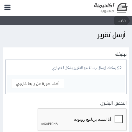
بايثون
أرسل تقرير
تبليغك
يمكنك إرسال رسالة مع التقرير بشكل اختياري
أضف صورة من رابط خارجي
التحقق البشري