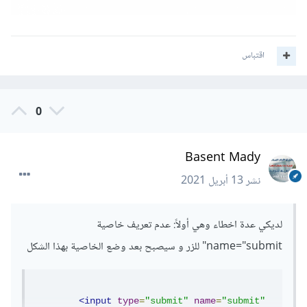
wPassWord='"
.
$password
.
"'"
;
	$result 
=
 $conn
->
query
(
$sql
);
اقتباس
	$count
=
$result
->
num_rows
;
if
(
$count 
>
0
){
0
		header
(
'location:http://loc
alhost/Artree/index.php'
);
}
Basent Mady
else
{
		header
(
'location:http://loc
نشر
13 أبريل 2021
alhost/Artree/login.php'
);
}
}
لديكي عدة اخطاء وهي أولاً: عدم تعريف خاصية
?>
name="submit" للزر و سيصبح بعد وضع الخاصية بهذا الشكل
كما قمت بحذف فراغ إضافي بعد كلمة السر وهي تسبب مشكلة
أيضا.
<input
type
=
"submit"
name
=
"submit"