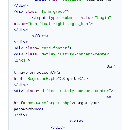
</div>
<div
class
=
"form-group"
>
<input
type
=
"submit"
value
=
"Login"
class
=
"btn float-right login_btn"
>
</div>
</form>
</div>
<div
class
=
"card-footer"
>
<div
class
=
"d-flex justify-content-center 
links"
>
					Don'
t have an account?
<a
href
=
"Register0.php"
>
Sign Up
</a>
</div>
<div
class
=
"d-flex justify-content-center"
>
<a
href
=
"passwordforget.php"
>
Forgot your 
password?
</a>
</div>
</div>
</div>