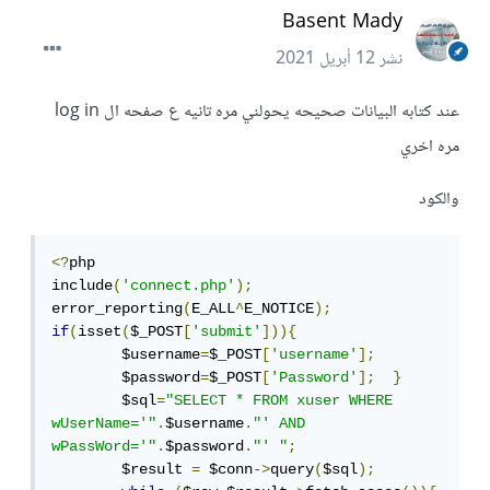
Basent Mady
نشر
12 أبريل 2021
عند كتابه البيانات صحيحه يحولني مره تانيه ع صفحه ال log in
مره اخري
والكود
<?
php  

include
(
'connect.php'
);
error_reporting
(
E_ALL
^
E_NOTICE
);
if
(
isset
(
$_POST
[
'submit'
])){
	$username
=
$_POST
[
'username'
];
	$password
=
$_POST
[
'Password'
];
}
	$sql
=
"SELECT * FROM xuser WHERE 
wUserName='"
.
$username
.
"' AND 
wPassWord='"
.
$password
.
"' "
;
	$result 
=
 $conn
->
query
(
$sql
);