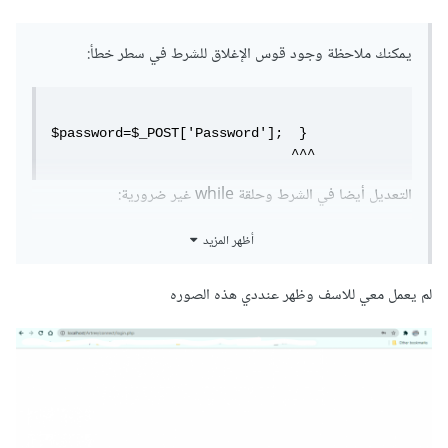
يمكنك ملاحظة وجود قوس الإغلاق للشرط في سطر خطأ:
$password=$_POST['Password'];  }

                              ^^^
التعديل أيضا في الشرط وحلقة while غير ضرورية:
أظهر المزيد
<?
php  

لم يعمل معي للاسف وظهر عنددي هذه الصوره
include
(
'connect.php'
);
error_reporting
(
E_ALL
^
E_NOTICE
);
if
(
isset
(
$_POST
[
'submit'
])){
	$username
=
$_POST
[
'username'
];
	$password
=
$_POST
[
'Password'
];
	$sql
=
"SELECT * FROM xuser WHERE 
wUserName='"
.
$username
.
"' AND 