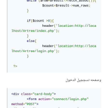
while
(
$row
=
$result
->
fetch_assoc
()){
		$count
=
$result
->
num_rows
;
}
if
(
$count 
>
0
){
		header
(
'location:http://loca
lhost/Artree/index.php'
);
}
else
{
		header
(
'location:http://loca
lhost/Artree/login.php'
);
}
?>
وصفحه تسججيل الدخول
<div
class
=
"card-body"
>
<form
action
=
"connect/login.php"
method
=
"POST"
>