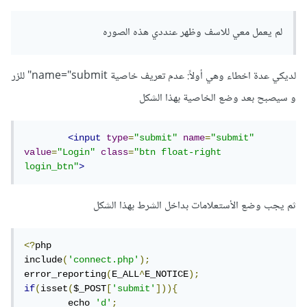
لم يعمل معي للاسف وظهر عنددي هذه الصوره
لديكي عدة اخطاء وهي أولاً: عدم تعريف خاصية name="submit" للزر
و سيصبح بعد وضع الخاصية بهذا الشكل
<input
type
=
"submit"
name
=
"submit"
value
=
"Login"
class
=
"btn float-right 
login_btn"
>
ثم يجب وضع الأستعلامات بداخل الشرط بهذا الشكل
<?
php  

include
(
'connect.php'
);
error_reporting
(
E_ALL
^
E_NOTICE
);
if
(
isset
(
$_POST
[
'submit'
])){
	echo 
'd'
;