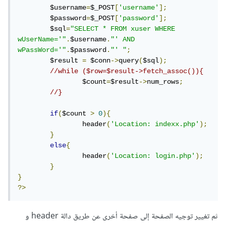
	$username
=
$_POST
[
'username'
];
	$password
=
$_POST
[
'password'
];
	$sql
=
"SELECT * FROM xuser WHERE 
wUserName='"
.
$username
.
"' AND 
wPassWord='"
.
$password
.
"' "
;
	$result 
=
 $conn
->
query
(
$sql
);
//while ($row=$result->fetch_assoc()){
		$count
=
$result
->
num_rows
;
//} 
if
(
$count 
>
0
){
		header
(
'Location: indexx.php'
);
}
else
{
		header
(
'Location: login.php'
);
}
}
?>
ثم تغيير توجيه الصفحة إلى صفحة أخرى عن طريق دالة header و