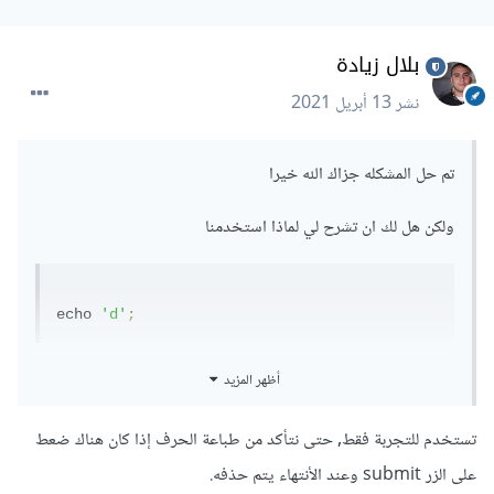
if
(
$count 
>
0
){
بلال زيادة
		header
(
'Location: 
indexx.php'
);
نشر
13 أبريل 2021
}
else
{
		header
(
'Location: 
تم حل المشكله جزاك الله خيرا
login.php'
);
}
ولكن هل لك ان تشرح لي لماذا استخدمنا
}
?>
ثم تغيير توجيه الصفحة إلى صفحة أخرى عن طريق دالة header
echo 
'd'
;
و يرجى التعديل وستنجح بالعمل معكِ.
أظهر المزيد
تستخدم للتجربة فقط, حتى نتأكد من طباعة الحرف إذا كان هناك ضعط
على الزر submit وعند الأنتهاء يتم حذفه.