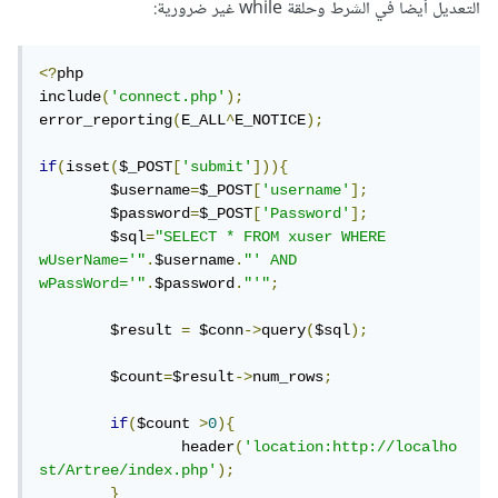
التعديل أيضا في الشرط وحلقة while غير ضرورية:
<?
php  

include
(
'connect.php'
);
error_reporting
(
E_ALL
^
E_NOTICE
);
if
(
isset
(
$_POST
[
'submit'
])){
	$username
=
$_POST
[
'username'
];
	$password
=
$_POST
[
'Password'
];
	$sql
=
"SELECT * FROM xuser WHERE 
wUserName='"
.
$username
.
"' AND 
wPassWord='"
.
$password
.
"'"
;
	$result 
=
 $conn
->
query
(
$sql
);
	$count
=
$result
->
num_rows
;
if
(
$count 
>
0
){
		header
(
'location:http://localho
st/Artree/index.php'
);
}