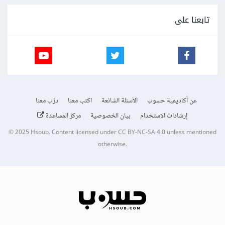
تابعنا على
عن أكاديمية حسوب
الأسئلة الشائعة
اكتب معنا
درّب معنا
إرشادات الاستخدام
بيان الخصوصية
مركز المساعدة
© 2025
Hsoub
.
Content licensed under
CC BY-NC-SA 4.0
unless mentioned
otherwise.