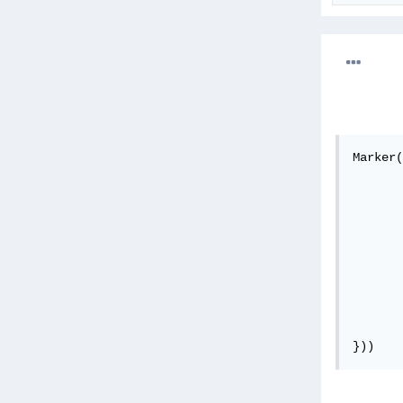
Marker(

	  onTap: () 
		print(
	  },
	  draggable: tru
	  markerId: MarkerId('Marke
	  position: LatLng(value.latitude, value.longi
	  onDragEnd: ((newPosition
		print(newPo
		print(newPos
}))