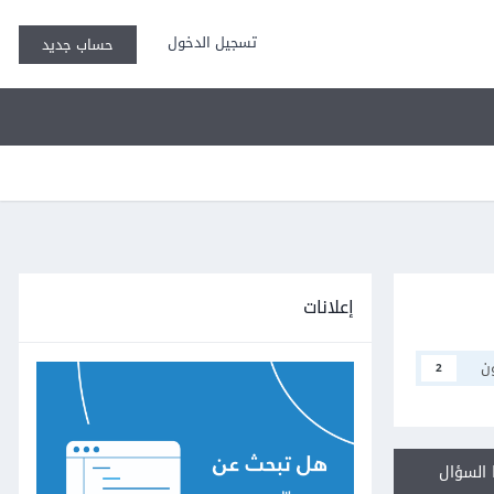
تسجيل الدخول
حساب جديد
إعلانات
ن
2
السؤال