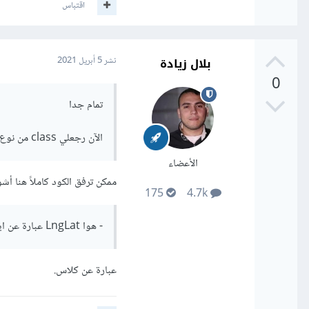
اقتباس
بلال زيادة
نشر
5 أبريل 2021
0
تمام جدا
الآن رجعلي class من نوع LngLat ، كيف أجيب ال longitude وال latitude
الأعضاء
ممكن ترفق الكود كاملاً هنا 
175
4.7k
- هوا LngLat عبارة عن ايه؟ Class؟ Object؟ Array؟
عبارة عن كلاس.