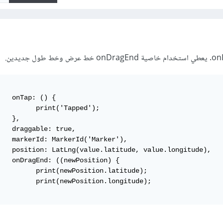
{

'Tapped');



e,

r'),

tude),

) {

sition.latitude);

ition.longitude);
