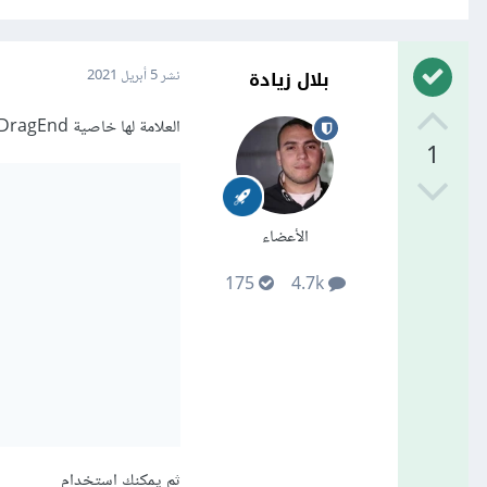
بلال زيادة
نشر
5 أبريل 2021
العلامة لها خاصية onDragEnd. يعطي استخدام خاصية onDragEnd خط عرض وخط طول جديدين.
1
الأعضاء
175
4.7k
ثم يمكنك استخدام