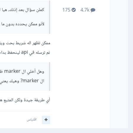
كملن سؤال بعد إذنك، هيا 
175
4.7k
لأنو ممكن يحدده بدون ما يعمل 
ثم ترسله في api لينحفظ بداخل قاعدة البيانات.
ال marker? وهيك يعني؟ ما هي الطريقة المناسبة؟
أي طريقة جيدة ولكن المتبع هو
اقتباس