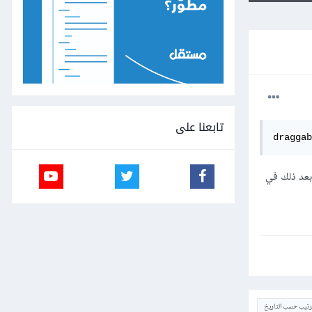
تابعنا على
draggab
marker بعد تغييره، ليتم حفظه بعد ذلك في
ترتيب حسب التاريخ