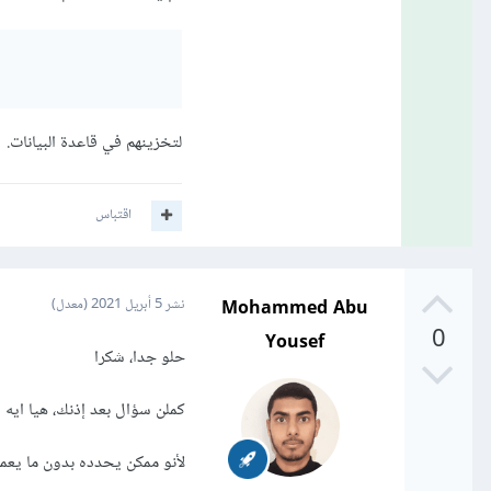
لتخزينهم في قاعدة البيانات.
اقتباس
Mohammed Abu
نشر
5 أبريل 2021
(معدل)
0
Yousef
حلو جدا، شكرا
كملن سؤال بعد إذنك، هيا ايه 
لأنو ممكن يحدده بدون ما يعمل drag