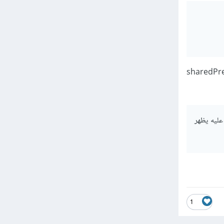
كانه. ثم ممكن تحفظ بيانات موقعه باستخدام sharedPrefrences
 يحط الموقع؟ ولا أخلي button لما يضغط عليه يظهر
1