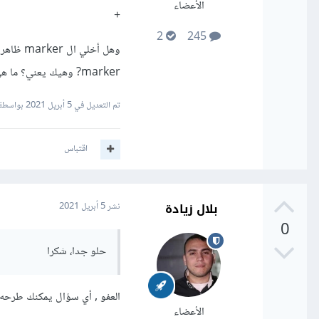
الأعضاء
+
2
245
marker? وهيك يعني؟ ما هي الطريقة المناسبة؟
تم التعديل في
5 أبريل 2021
بواسطة ammed Abu Yousef
اقتباس
بلال زيادة
نشر
5 أبريل 2021
0
حلو جدا، شكرا
العفو , أي سؤال يمكنك طرحه
الأعضاء