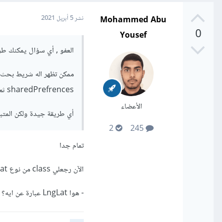
Mohammed Abu
نشر
5 أبريل 2021
0
Yousef
العفو , أي سؤال يمكنك ط
ممكن تظهر اله شريط بحث و
sharedPrefrences ثم ترسله في api لينحفظ بداخل قاعدة البيانات.
الأعضاء
أي طريقة جيدة ولكن المتب
2
245
تمام جدا
الآن رجعلي class من نوع LngLat ، كيف أجيب ال longitude وال latitude
- هوا LngLat عبارة عن ايه؟ Class؟ Object؟ Array؟