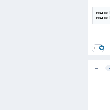
newPosi
newPosi
1
ب