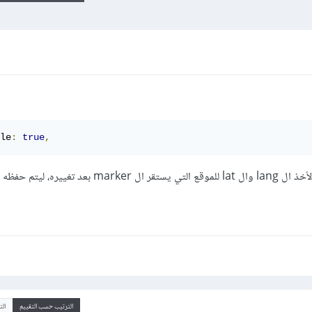
le
:
true
,
بعد كتابة هذا السطر، هل هناك من طريقة لأخذ ال lang وال lat للموقع التي يستقر ال 
الترتيب حسب التقييم
ال