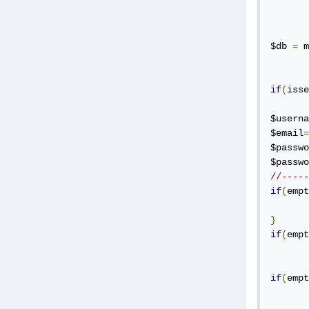
$db 
=
 m
if
(
isse
$userna
$email
=
$passwo
$passwo
//-----
if
(
empt
}
if
(
empt
if
(
empt