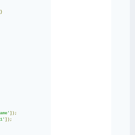
}
ame'
]);
1'
]);