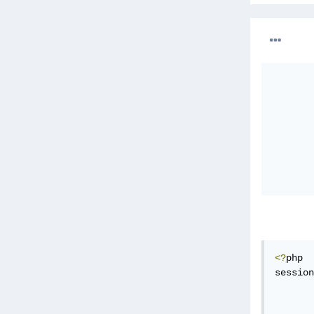
<?
php 

session