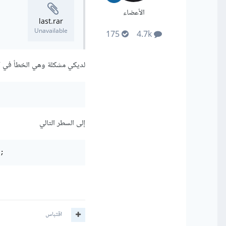
الأعضاء
last.rar
Unavailable
175
4.7k
لديكي مشكلة وهي الخطأ في كت
إلى السطر التالي
;
اقتباس