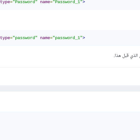
type
=
"Password"
name
=
"Password_1"
>
type
=
"password"
name
=
"password_1"
>
الذي قبل هذا.