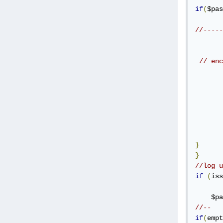
if
(
$pas
//-----
// enc
}
}
//log u
if
(
iss
    $pa
//--
if
(
empt