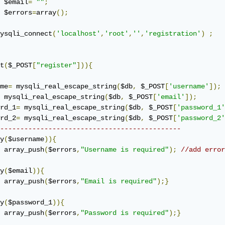
	$email
=
""
;
	$errors
=
array
();
ysqli_connect
(
'localhost'
,
'root'
,
''
,
'registration'
)
;
t
(
$_POST
[
"register"
])){
me
=
 mysqli_real_escape_string
(
$db
,
 $_POST
[
'username'
]);
 mysqli_real_escape_string
(
$db
,
 $_POST
[
'email'
]);
rd_1
=
 mysqli_real_escape_string
(
$db
,
 $_POST
[
'password_1'
rd_2
=
 mysqli_real_escape_string
(
$db
,
 $_POST
[
'password_2'
---------------------------------------------
y
(
$username
)){
	array_push
(
$errors
,
"Username is required"
);
//add error
y
(
$email
)){
	array_push
(
$errors
,
"Email is required"
);}
y
(
$password_1
)){
	array_push
(
$errors
,
"Password is required"
);}