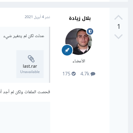
بلال زيادة
نشر
4 أبريل 2021
1
عدلت لكن لم يتغير شيء
الأعضاء
last.rar
Unavailable
175
4.7k
فحصت الملفات ولكن لم أجد أنك قمتي بتعد