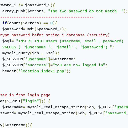
sword_1 
!=
 $password_2
){
	array_push
(
$errors
,
"The two password do not match  "
);
-----------------------------------------
if
(
count
(
$errors
)
==
0
){
	$password
=
 md5
(
$password_1
);
rypt password befor string i database (security)
	$sql
=
"INSERT INTO users (username, email , password) 

	VALUES ( '$username ', '$email' , '$password') "
;
	mysqli_query
(
$db 
,
 $sql
);
	$_SESSION
[
'username'
]=
$username
;
	$_SESSION
[
'succcess'
]=
"You are now logged in"
;
	header
(
'location:index1.php'
);
ser in from login page
et
(
$_POST
[
"login"
]))
{
	$username
=
 mysqli_real_escape_string
(
$db
,
 $_POST
[
'usern
ssword
=
 mysqli_real_escape_string
(
$db
,
 $_POST
[
'password_
y
(
$username
)){