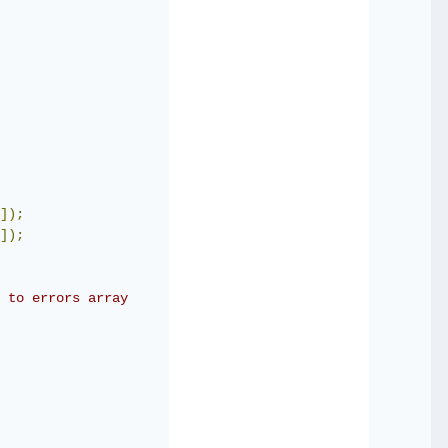
]);
]);
 to errors array 