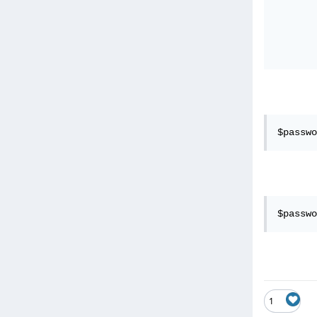
$passwo
$passwo
1