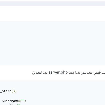
يلهن هذا ملف server.php بعد التعديل
_start
();
	$username
=
""
;