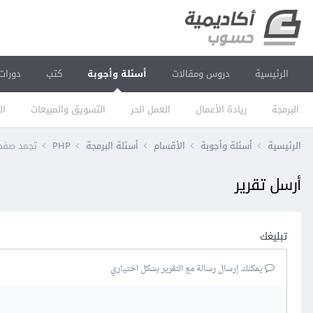
الرئيسية
دروس ومقالات
أسئلة وأجوبة
كتب
دورات
البرمجة
ريادة الأعمال
العمل الحر
التسويق والمبيعات
ال
الرئيسية
أسئلة وأجوبة
الأقسام
أسئلة البرمجة
PHP
تجمد صفحة
أرسل تقرير
تبليغك
يمكنك إرسال رسالة مع التقرير بشكل اختياري