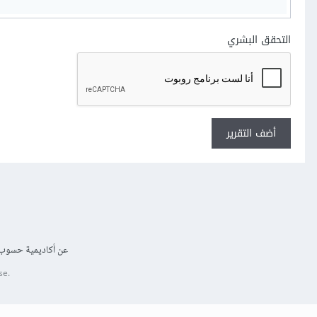
التحقق البشري
أضف التقرير
عن أكاديمية حسوب
se.