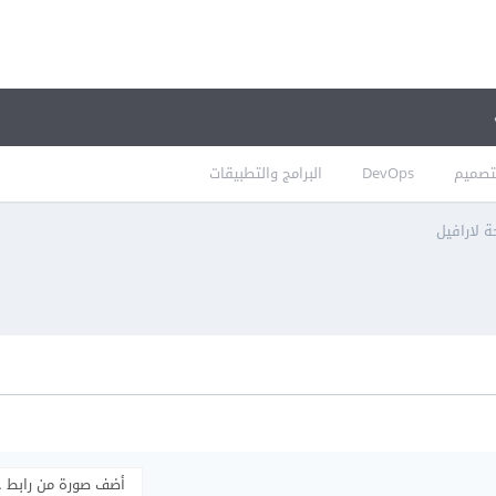
تصميم
DevOps
البرامج والتطبيقات
 لارافيل
أضف صورة من رابط 