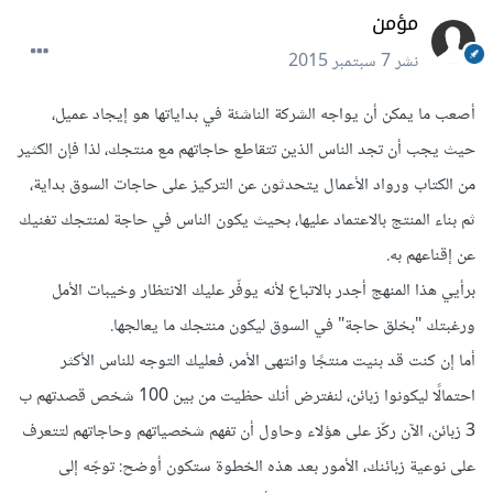
مؤمن
نشر
7 سبتمبر 2015
أصعب ما يمكن أن يواجه الشركة الناشئة في بداياتها هو إيجاد عميل،
حيث يجب أن تجد الناس الذين تتقاطع حاجاتهم مع منتجك، لذا فإن الكثير
من الكتاب ورواد الأعمال يتحدثون عن التركيز على حاجات السوق بداية،
ثم بناء المنتج بالاعتماد عليها، بحيث يكون الناس في حاجة لمنتجك تغنيك
عن إقناعهم به.
برأيي هذا المنهج أجدر بالاتباع لأنه يوفّر عليك الانتظار وخيبات الأمل
ورغبتك "بخلق حاجة" في السوق ليكون منتجك ما يعالجها.
أما إن كنت قد بنيت منتجًا وانتهى الأمر، فعليك التوجه للناس الأكثر
احتمالًا ليكونوا زبائن، لنفترض أنك حظيت من بين 100 شخص قصدتهم ب
3 زبائن، الآن ركّز على هؤلاء وحاول أن تفهم شخصياتهم وحاجاتهم لتتعرف
على نوعية زبائنك، الأمور بعد هذه الخطوة ستكون أوضح: توجّه إلى