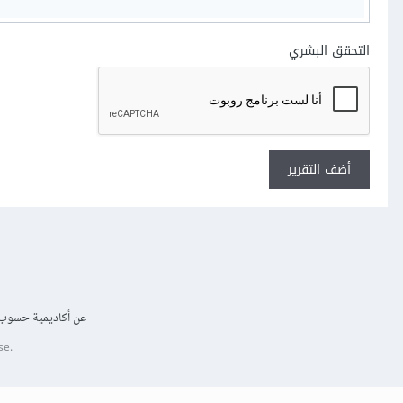
التحقق البشري
أضف التقرير
عن أكاديمية حسوب
se.