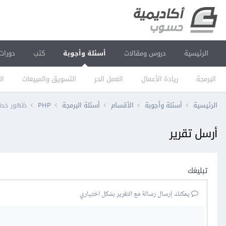
الرئيسية
دروس ومقالات
أسئلة وأجوبة
كتب
دورات
البرمجة
ريادة الأعمال
العمل الحر
التسويق والمبيعات
ال
الرئيسية
أسئلة وأجوبة
الأقسام
أسئلة البرمجة
PHP
ظهور خطأ Permission denied في نظام centOS ف
أرسل تقرير
تبليغك
يمكنك إرسال رسالة مع التقرير بشكل اختياري