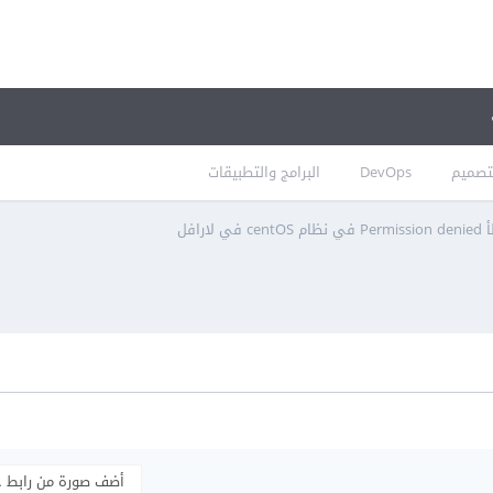
تصميم
DevOps
البرامج والتطبيقات
ي لارافل
أضف صورة من رابط 