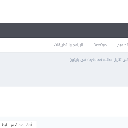
تصميم
DevOps
البرامج والتطبيقات
ل مكتبة (pytube) في بايثون
أضف صورة من رابط 