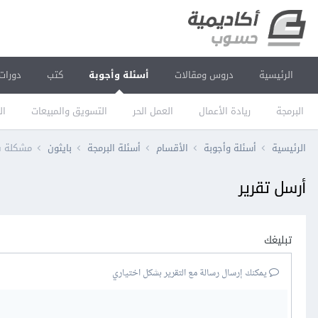
الرئيسية
دروس ومقالات
أسئلة وأجوبة
كتب
دورات
البرمجة
ريادة الأعمال
العمل الحر
التسويق والمبيعات
ال
الرئيسية
أسئلة وأجوبة
الأقسام
أسئلة البرمجة
بايثون
مشكلة في تنزي
أرسل تقرير
تبليغك
يمكنك إرسال رسالة مع التقرير بشكل اختياري