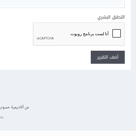
التحقق البشري
أضف التقرير
عن أكاديمية حسوب
se.