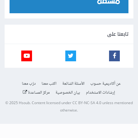
تابعنا على
عن أكاديمية حسوب
الأسئلة الشائعة
اكتب معنا
درّب معنا
إرشادات الاستخدام
بيان الخصوصية
مركز المساعدة
© 2025
Hsoub
.
Content licensed under
CC BY-NC-SA 4.0
unless mentioned
otherwise.