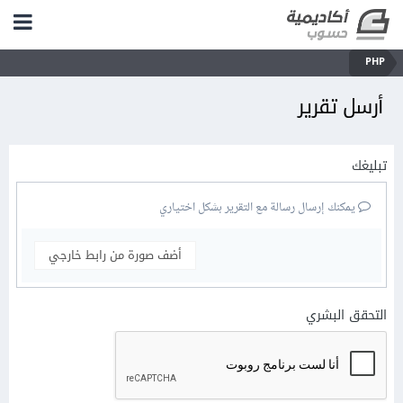
PHP
أرسل تقرير
تبليغك
يمكنك إرسال رسالة مع التقرير بشكل اختياري
أضف صورة من رابط خارجي
التحقق البشري