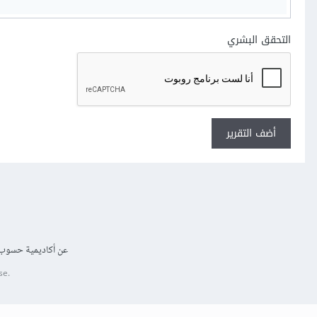
التحقق البشري
أضف التقرير
عن أكاديمية حسوب
se.