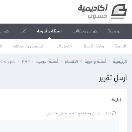
الرئيسية
دروس ومقالات
أسئلة وأجوبة
كتب
دورات
البرمجة
ريادة الأعمال
العمل الحر
التسويق والمبيعات
ال
الرئيسية
أسئلة وأجوبة
الأقسام
أسئلة البرمجة
PHP
Cron job قيد التشغيل لكن لا يتم تنفيذ السكربت
أرسل تقرير
تبليغك
يمكنك إرسال رسالة مع التقرير بشكل اختياري