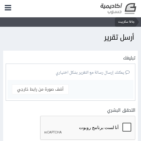
جافا سكريبت
أرسل تقرير
تبليغك
يمكنك إرسال رسالة مع التقرير بشكل اختياري
أضف صورة من رابط خارجي
التحقق البشري