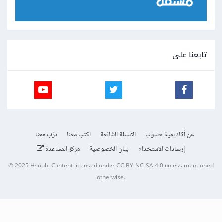
تابعنا على
عن أكاديمية حسوب
الأسئلة الشائعة
اكتب معنا
درّب معنا
إرشادات الاستخدام
بيان الخصوصية
مركز المساعدة
© 2025
Hsoub
.
Content licensed under
CC BY-NC-SA 4.0
unless mentioned
otherwise.