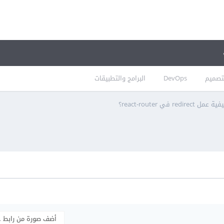
تصميم
DevOps
البرامج والتطبيقات
ة عمل redirect في react-router؟
أضف صورة من رابط 