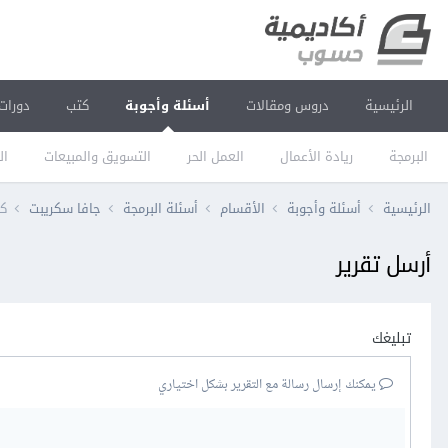
الرئيسية
دروس ومقالات
أسئلة وأجوبة
كتب
دورات
البرمجة
ريادة الأعمال
العمل الحر
التسويق والمبيعات
ال
الرئيسية
أسئلة وأجوبة
الأقسام
أسئلة البرمجة
جافا سكريبت
كيفي
أرسل تقرير
تبليغك
يمكنك إرسال رسالة مع التقرير بشكل اختياري