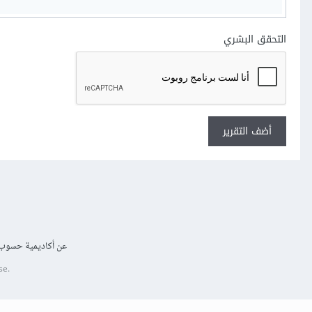
التحقق البشري
أضف التقرير
عن أكاديمية حسوب
se.