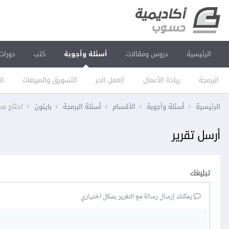
الرئيسية
دروس ومقالات
أسئلة وأجوبة
كتب
دورات
البرمجة
ريادة الأعمال
العمل الحر
التسويق والمبيعات
ال
الرئيسية
أسئلة وأجوبة
الأقسام
أسئلة البرمجة
بايثون
احتاج مس
أرسل تقرير
تبليغك
يمكنك إرسال رسالة مع التقرير بشكل اختياري