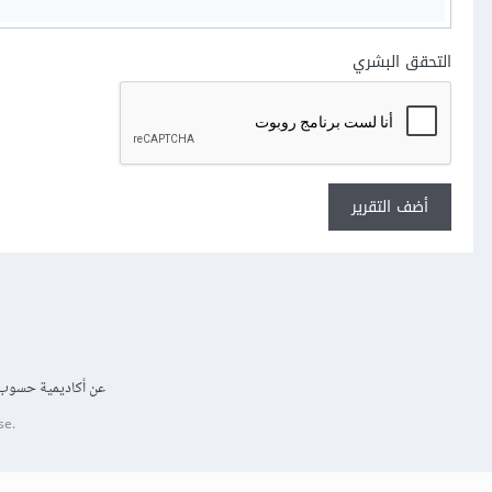
التحقق البشري
أضف التقرير
عن أكاديمية حسوب
se.