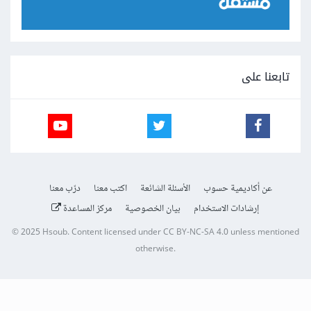
تابعنا على
عن أكاديمية حسوب
الأسئلة الشائعة
اكتب معنا
درّب معنا
إرشادات الاستخدام
بيان الخصوصية
مركز المساعدة
© 2025
Hsoub
.
Content licensed under
CC BY-NC-SA 4.0
unless mentioned
otherwise.