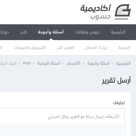
الرئيسية
دروس ومقالات
أسئلة وأجوبة
كتب
دورات
البرمجة
ريادة الأعمال
العمل الحر
التسويق والمبيعات
ال
الرئيسية
أسئلة وأجوبة
الأقسام
أسئلة البرمجة
PHP
كيف أستخرج بيانات المستخد
أرسل تقرير
تبليغك
يمكنك إرسال رسالة مع التقرير بشكل اختياري