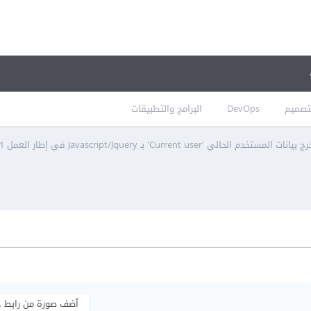
تصميم
DevOps
البرامج والتطبيقات
م الحالي 'Current user' بـ Javascript/Jquery في إطار العمل Laravel 5.1؟
أضف صورة من رابط 