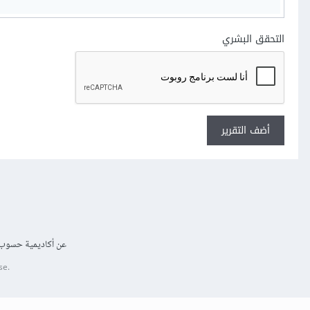
التحقق البشري
أضف التقرير
عن أكاديمية حسوب
se.