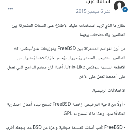
أسامة عرب
نشر
6 سبتمبر 2015
لتقرّر ما الذي تريد استخدامه عليك الإطلاع على السمات المشتركة بين
النظامين والاختلافات بينهما.
من أبرز القواسم المشتركة بين FreeBSD وتوزيعات غنو/لينكس: كلا
النظامين مفتوحي المصدر ويُطوران برُخص حُرّة.كلاهما يُعتبران من
الأنظمة الشبيهة بيونكس Unix-Like، أخيرًا فإن معظم البرامج التي تعمل
على أحدهما تعمل على الآخر.
الاختلافات الرئيسية:
- أولًا من ناحية الترخيص: رُخصة FreeBSD تسمح ببناء أعمال احتكارية
انطلاقًا منها، وهذا ما لا تسمح به GPL.
- FreeBSD كُتب أساسًا كنسخة مجانية وحرّة من BSD مما يجعله أقرب