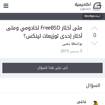
أسئلة DevOps
متى أختار FreeBSD لخادومي ومتى
أختار إحدى توزيعات لينكس؟
0
بواسطة يحيى
5 سبتمبر 2015
أجب على هذا السؤال
السؤال
يحيى