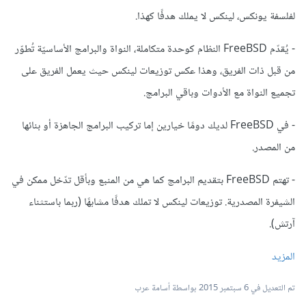
لفلسفة يونكس، لينكس لا يملك هدفًا كهذا.
- يُقدّم FreeBSD النظام كوحدة متكاملة، النواة والبرامج الأساسيّة تُطوّر
من قبل ذات الفريق، وهذا عكس توزيعات لينكس حيث يعمل الفريق على
تجميع النواة مع الأدوات وباقي البرامج.
- في FreeBSD لديك دومًا خيارين إما تركيب البرامج الجاهزة أو بنائها
من المصدر.
- تهتم FreeBSD بتقديم البرامج كما هي من المنبع وبأقل تدّخل ممكن في
الشيفرة المصدرية. توزيعات لينكس لا تملك هدفًا مشابهًا (ربما باستثناء
آرتش).
المزيد
تم التعديل في
6 سبتمبر 2015
بواسطة أسامة عرب