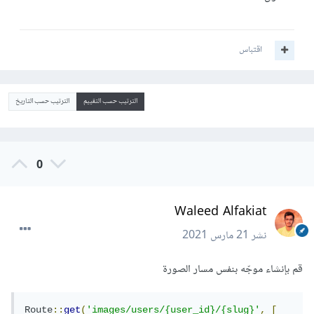
اقتباس
الترتيب حسب التقييم
الترتيب حسب التاريخ
0
Waleed Alfakiat
نشر
21 مارس 2021
قم بإنشاء موجّه بنفس مسار الصورة
Route
::
get
(
'images/users/{user_id}/{slug}'
,
[