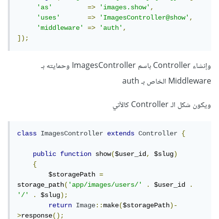
'as'
=>
'images.show'
,
'uses'
=>
'ImagesController@show'
,
'middleware'
=>
'auth'
,
]);
وإنشاء Controller باسم ImagesController وحمايته بـ
Middleware الخاص بـ auth
ويكون شكل الـ Controller كالآتي
class
ImagesController
extends
Controller
{
public
function
 show
(
$user_id
,
 $slug
)
{
        $storagePath 
=
storage_path
(
'app/images/users/'
.
 $user_id 
.
'/'
.
 $slug
);
return
Image
::
make
(
$storagePath
)-
>
response
();