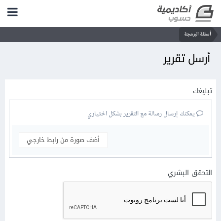
أسئلة البرمجة
أرسل تقرير
تبليغك
يمكنك إرسال رسالة مع التقرير بشكل اختياري
أضف صورة من رابط خارجي
التحقق البشري