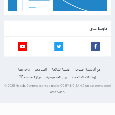
تابعنا على
عن أكاديمية حسوب
الأسئلة الشائعة
اكتب معنا
درّب معنا
إرشادات الاستخدام
بيان الخصوصية
مركز المساعدة
© 2025
Hsoub
.
Content licensed under
CC BY-NC-SA 4.0
unless mentioned
otherwise.