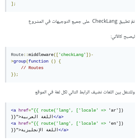
];
ثمّ تطبيق CheckLang على جميع التوجيهات في المشروع
ليصبح كالآتي:
Route
::
middleware
([
'checkLang'
])-
>
group
(
function
()
{
// Routes
});
وللتنقل بين اللغات نضيف الرابط التالي لكل لغة في الموقع
<a
href
=
"{{ route('lang', ['locale' =>
 'ar']) 
</a>
}}">اللغة العربية
<a
href
=
"{{ route('lang', ['locale' =>
 'en']) 
</a>
}}">اللغة الإنجليزية