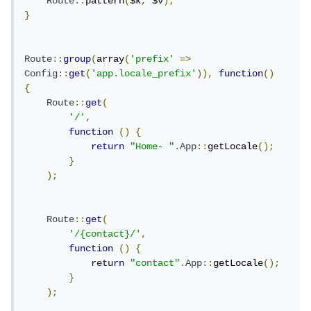
Route
::
pattern
(
$k
,
 $v
);
}
Route
::
group
(
array
(
'prefix'
=>
Config
::
get
(
'app.locale_prefix'
)),
function
()
{
Route
::
get
(
'/'
,
function
()
{
return
"Home- "
.
App
::
getLocale
();
}
);
Route
::
get
(
'/{contact}/'
,
function
()
{
return
"contact"
.
App
::
getLocale
();
}
);