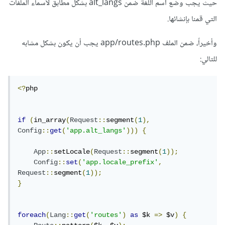
حيث يجب وضع اسم اللغة ضمن alt_langs بشكل مطابق لأسماء الملفات
التي قمنا بإنشائها.
وأخيراً، ضمن الملف app/routes.php يجب أن يكون بشكل مشابه
للتالي:
<?
php

if
(
in_array
(
Request
::
segment
(
1
),
Config
::
get
(
'app.alt_langs'
)))
{
App
::
setLocale
(
Request
::
segment
(
1
));
Config
::
set
(
'app.locale_prefix'
,
Request
::
segment
(
1
));
}
foreach
(
Lang
::
get
(
'routes'
)
as
 $k 
=>
 $v
)
{