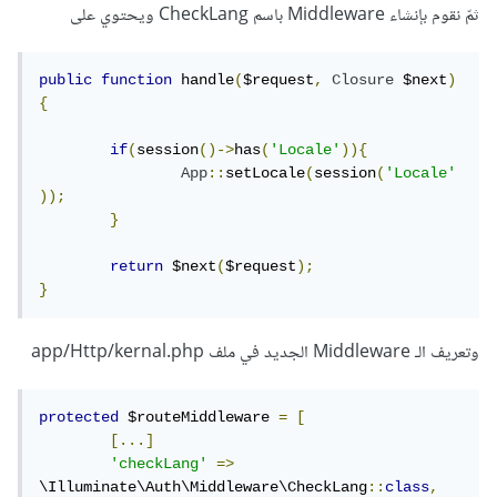
ثمّ نقوم بإنشاء Middleware باسم CheckLang ويحتوي على
public
function
 handle
(
$request
,
Closure
 $next
)
{
if
(
session
()->
has
(
'Locale'
)){
App
::
setLocale
(
session
(
'Locale'
));
}
return
 $next
(
$request
);
}
وتعريف الـ Middleware الجديد في ملف app/Http/kernal.php
protected
 $routeMiddleware 
=
[
[...]
'checkLang'
=>
\Illuminate\Auth\Middleware\CheckLang
::
class
,