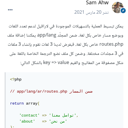
Sam Ahw
نشر
20 مارس 2021
يمكن تبسيط العملية بالتسهيلات الموجودة في لارافيل لدعم تعدد اللغات
وبوضع مسار خاص بكل لغة، ضمن المجلّد app/lang يمكننا إضافة ملف
routes.php خاص بكل لغة، فبفرض لدينا 3 لغات نقوم بإنشاء 3 ملفات
في 3 مجلدات مختلفة. وضمن كل ملف نضع الترجمة الخاصة باللغة على
شكل مصفوفة من المفاتيح والقيم key => value بالشكل التالي:
<?
php

// app/lang/ar/routes.php ضمن المسار
return
 array
(
,
'تواصل معنا'
=>
'contact'
'من نحن'
=>
'about'
);