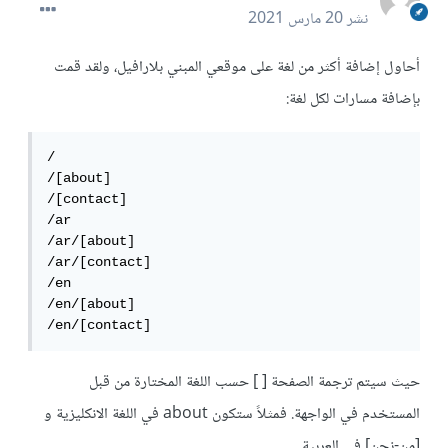
نشر
20 مارس 2021
أحاول إضافة أكثر من لغة على موقعي المبني بلارافيل، ولقد قمت
بإضافة مسارات لكل لغة:
/

/[about]

/[contact]

/ar

/ar/[about]

/ar/[contact]

/en

/en/[about]

/en/[contact]
حيث سيتم ترجمة الصفحة [ ] حسب اللغة المختارة من قبل
المستخدم في الواجهة. فمثلاً ستكون about في اللغة الانكليزية و
[من-نحن] في العربية.