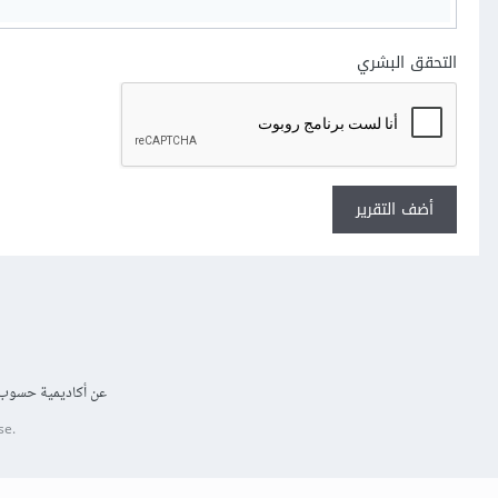
التحقق البشري
أضف التقرير
عن أكاديمية حسوب
se.