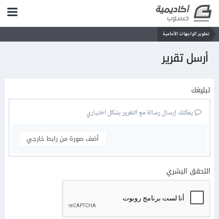
تطوير الواجهات الأمامية
أرسل تقرير
تبليغك
يمكنك إرسال رسالة مع التقرير بشكل اختياري
أضف صورة من رابط خارجي
التحقق البشري