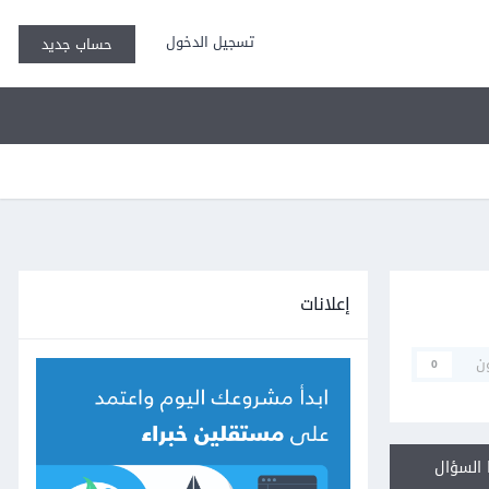
تسجيل الدخول
حساب جديد
إعلانات
ن
0
السؤال