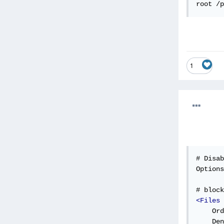
root /p
1
# Disab
Options
<Files
 
    Ord