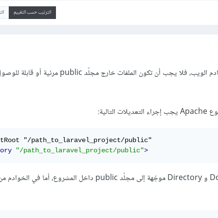
الترتيب حسب التقييم
ال
إن المشكلة هنا في إعدادات خادم الويب، فلا يجب أن تكون الملفات خارج مجلّد lic
لتالية:
ory
"/path_to_laravel_project/public"
>
بحيث تكون DocumentRoot و Directory موجّهة إلى مجلّد public داخل المشروع، أما في ال