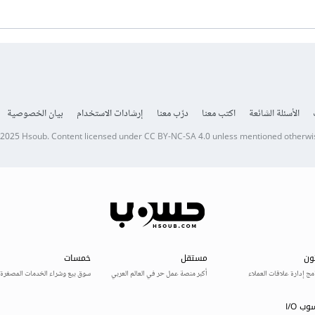
الأسئلة الشائعة
اكتب معنا
درّب معنا
إرشادات الاستخدام
بيان الخصوصية
 2025
Hsoub
.
Content licensed under
CC BY-NC-SA 4.0
unless mentioned otherwi