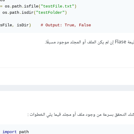
os

=
 os
.
path
.
isfile
(
"testFile.txt"
)
 os
.
path
.
isdir
(
"testFolder"
)
sFile
,
 isDir
)
# Output: True, False
ود مسبقًا.
 
import
 path
