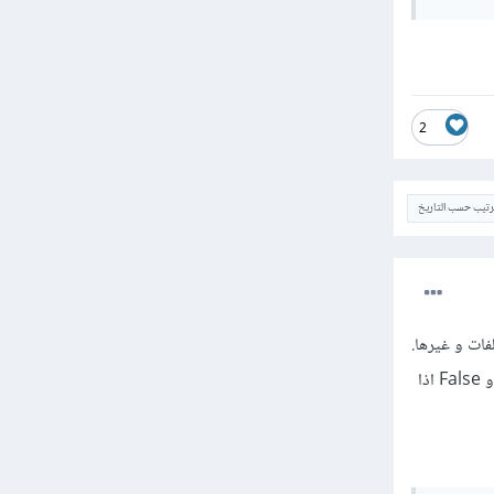
2
ترتيب حسب التاريخ
في مكتبة os تقوم بإستعمال path مع دالة isfile ، هذه الدالة تقوم بإسترجاع True اذا كان المسار هو ملف و False اذا