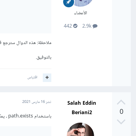
الأعضاء
442
2.9k
ملاحظة: هذه الدوال سترجع قيمة Flase إن لم يكن الملف أو المجلد موج
بالتوفيق.
اقتباس
Salah Eddin
نشر
16 مارس 2021
0
Beriani2
باستخدام path.exists ، يمكنك التحقق بسرعة من وجود ملف أو مجلد فيما يلي الخطوات :