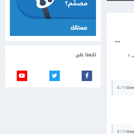
تابعنا على
د ؟
C:\\Use
C:\\Use