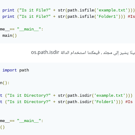
print
(
"Is it File?"
+
 str
(
path
.
isfile
(
'example.txt'
)))
print
(
"Is it File?"
+
 str
(
path
.
isfile
(
'Folder1'
)))
#Is
me__
==
"__main__"
:
	main
()
 يشير إلى مجلد ، فيمكننا استخدام الدالة os.path.isdir
 
import
 path

n
():
t
(
"Is it Directory?"
+
 str
(
path
.
isdir
(
'example.txt'
)))
t
(
"Is it Directory?"
+
 str
(
path
.
isdir
(
'Folder1'
)))
#Is 
me__
==
"__main__"
:
()