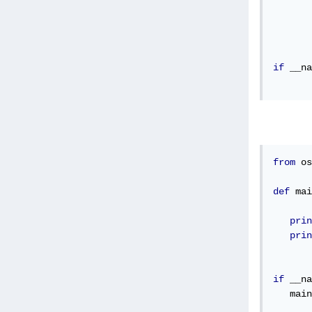
if
 __na
from
 os
def
 mai
prin
prin
if
 __na
   main