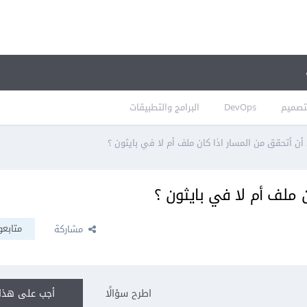
تصميم
DevOps
البرامج والتطبيقات
ن أتحقق من المسار اذا كان ملف أم لا في بايثون ؟
 ملف أم لا في بايثون ؟
متابعو
مشاركة
اطرح سؤالًا
أجب على هذا 