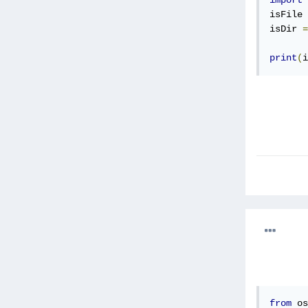
import
 
isFile 
isDir 
=
print
(
i
from
 os