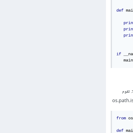
def
 mai
prin
prin
prin
if
 __na
   main
 لا. تقوم
from
 os
def
 mai