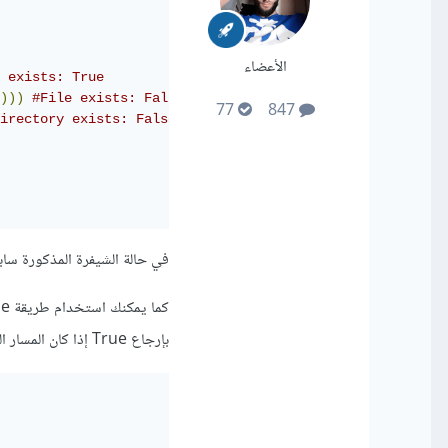
الأعضاء
 exists: True
)))
#File exists: False
77
847
irectory exists: False
في حالة الشيفرة المذكورة سابقا فقط example.txt 
بإرجاع True إذا كان المسار المحدد ملفًا موجودًا أو يرجع Flase. يمكن استخدامه من خلال بناء الجملة: os.path.isfile