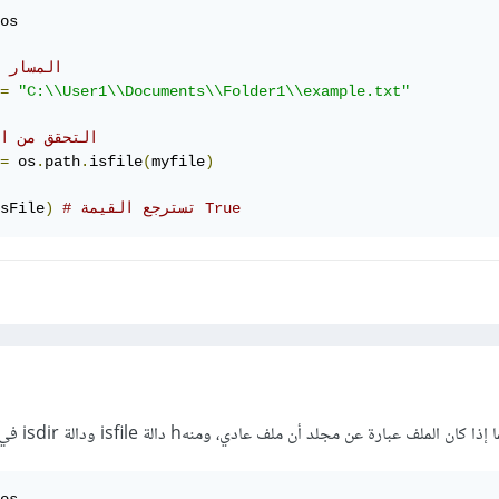
os

# المسار 
=
"C:\\User1\\Documents\\Folder1\\example.txt"
# التحقق من ا
=
 os
.
path
.
isfile
(
myfile
)
# تسترجع القيمة True
)
sFile
ف عبارة عن مجلد أن ملف عادي، ومنهh دالة isfile ودالة isdir في مكتبة os