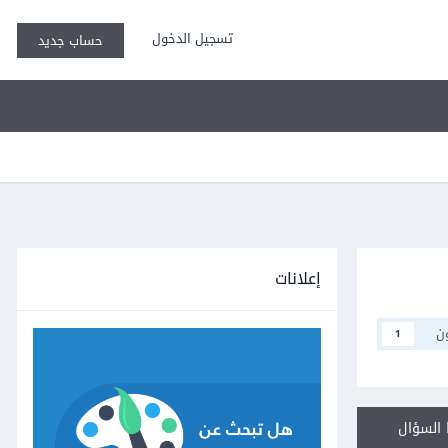
تسجيل الدخول
حساب جديد
إعلانات
ن
1
السؤال