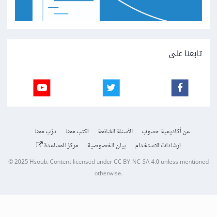
تابعنا على
عن أكاديمية حسوب
الأسئلة الشائعة
اكتب معنا
درّب معنا
إرشادات الاستخدام
بيان الخصوصية
مركز المساعدة
© 2025
Hsoub
.
Content licensed under
CC BY-NC-SA 4.0
unless mentioned
otherwise.