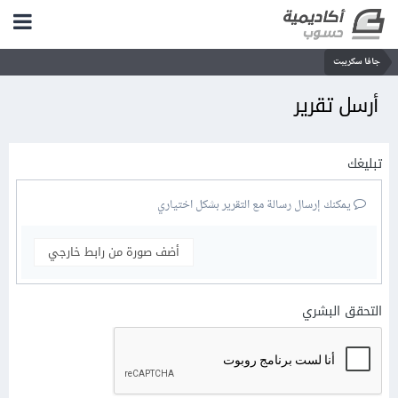
جافا سكريبت
أرسل تقرير
تبليغك
يمكنك إرسال رسالة مع التقرير بشكل اختياري
أضف صورة من رابط خارجي
التحقق البشري