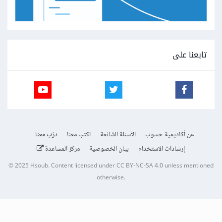
تابعنا على
عن أكاديمية حسوب
الأسئلة الشائعة
اكتب معنا
درّب معنا
إرشادات الاستخدام
بيان الخصوصية
مركز المساعدة
© 2025
Hsoub
.
Content licensed under
CC BY-NC-SA 4.0
unless mentioned
otherwise.