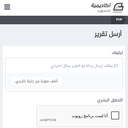
PHP
أرسل تقرير
تبليغك
يمكنك إرسال رسالة مع التقرير بشكل اختياري
أضف صورة من رابط خارجي
التحقق البشري