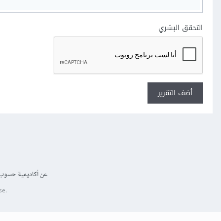
التحقق البشري
أضف التقرير
عن أكاديمية حسوب
se.