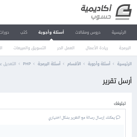
الرئيسية
دروس ومقالات
أسئلة وأجوبة
كتب
دورات
البرمجة
ريادة الأعمال
العمل الحر
التسويق والمبيعات
ال
الرئيسية
أسئلة وأجوبة
الأقسام
أسئلة البرمجة
PHP
التعديل على صنف
أرسل تقرير
تبليغك
يمكنك إرسال رسالة مع التقرير بشكل اختياري