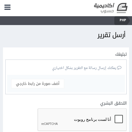
PHP
أرسل تقرير
تبليغك
يمكنك إرسال رسالة مع التقرير بشكل اختياري
أضف صورة من رابط خارجي
التحقق البشري