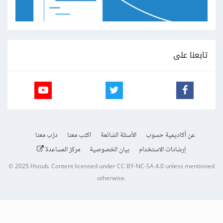
تابعنا على
عن أكاديمية حسوب
الأسئلة الشائعة
اكتب معنا
درّب معنا
إرشادات الاستخدام
بيان الخصوصية
مركز المساعدة
© 2025
Hsoub
.
Content licensed under
CC BY-NC-SA 4.0
unless mentioned
otherwise.