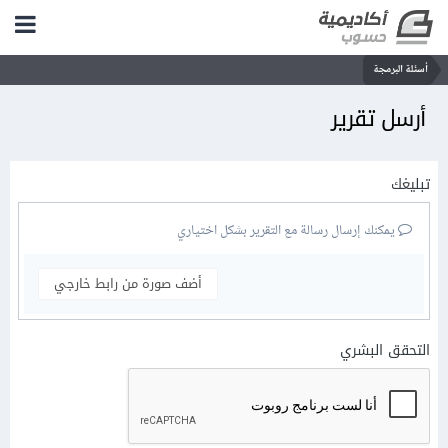
أسئلة البرمجة
أرسل تقرير
تبليغك
يمكنك إرسال رسالة مع التقرير بشكل اختياري
أضف صورة من رابط خارجي
التحقق البشري