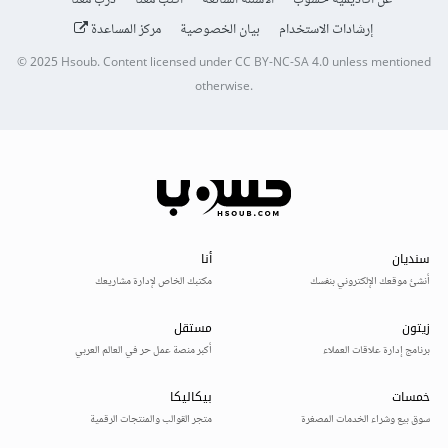
عن أكاديمية حسوب
الأسئلة الشائعة
اكتب معنا
درّب معنا
إرشادات الاستخدام
بيان الخصوصية
مركز المساعدة
© 2025
Hsoub
.
Content licensed under
CC BY-NC-SA 4.0
unless mentioned
otherwise.