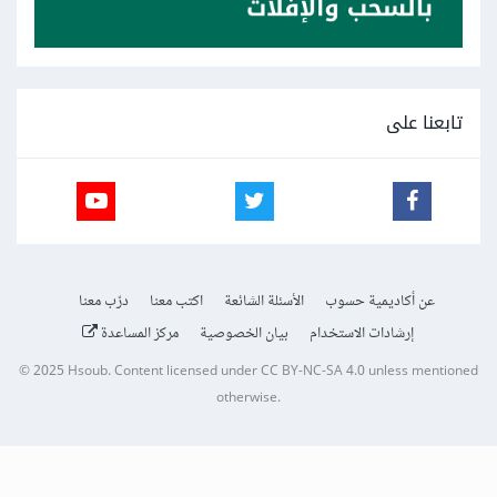
تابعنا على
عن أكاديمية حسوب
الأسئلة الشائعة
اكتب معنا
درّب معنا
إرشادات الاستخدام
بيان الخصوصية
مركز المساعدة
© 2025
Hsoub
.
Content licensed under
CC BY-NC-SA 4.0
unless mentioned
otherwise.