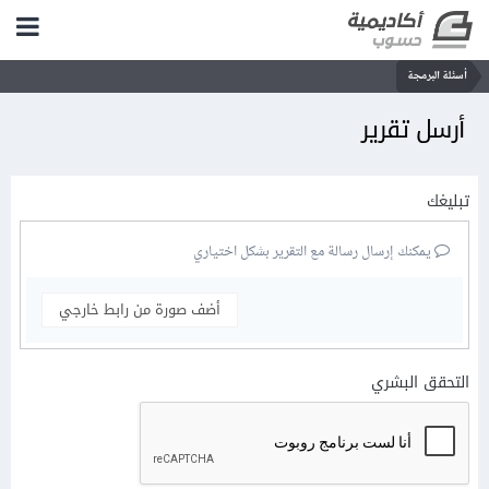
أسئلة البرمجة
أرسل تقرير
تبليغك
يمكنك إرسال رسالة مع التقرير بشكل اختياري
أضف صورة من رابط خارجي
التحقق البشري