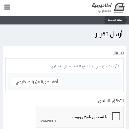
أسئلة البرمجة
أرسل تقرير
تبليغك
يمكنك إرسال رسالة مع التقرير بشكل اختياري
أضف صورة من رابط خارجي
التحقق البشري