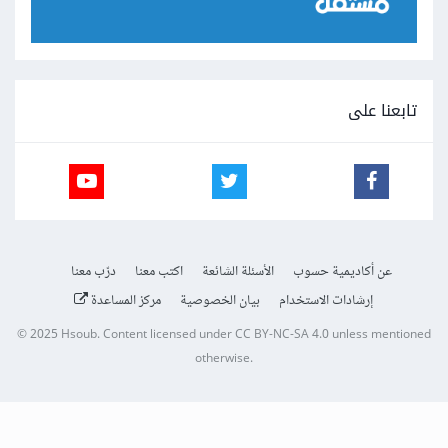
تابعنا على
عن أكاديمية حسوب
الأسئلة الشائعة
اكتب معنا
درّب معنا
إرشادات الاستخدام
بيان الخصوصية
مركز المساعدة
© 2025
Hsoub
.
Content licensed under
CC BY-NC-SA 4.0
unless mentioned
otherwise.