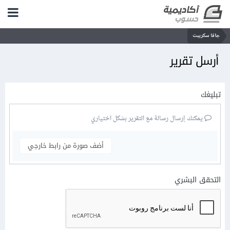
جافا سكريبت
أرسل تقرير
تبليغك
يمكنك إرسال رسالة مع التقرير بشكل اختياري
أضف صورة من رابط خارجي
التحقق البشري