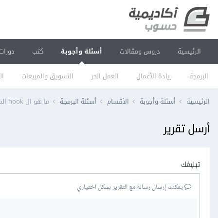
الرئيسية
دروس ومقالات
أسئلة وأجوبة
كتب
دورات
البرمجة
ريادة الأعمال
العمل الحر
التسويق والمبيعات
ال
الرئيسية
أسئلة وأجوبة
الأقسام
أسئلة البرمجة
ما هو ال hook المستخدم لتطبيق بعض التأثيرات على صورة المنشور بعد تحميله في المتصفح
أرسل تقرير
تبليغك
يمكنك إرسال رسالة مع التقرير بشكل اختياري