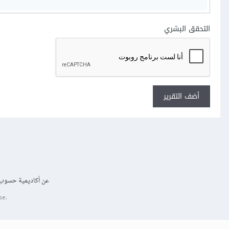
التحقق البشري
أضف التقرير
عن أكاديمية حسوب
se.