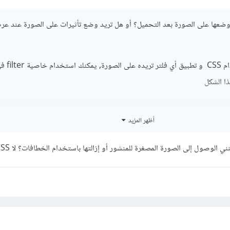
د وضعها على الصورة بعد التحميل؟ أو هل تريد وضع تأثيرات على الصورة عند ع
ا الشكل
أظهر المزيد
rate(3);

ي الوصول إلى الصورة المصغرة للمنشور أو إزالتها باستخدام الخطافات؟ لا CSS ...
drop-shadow(h-shadow v-shadow blur spread color) : تستخدم لضبط ا