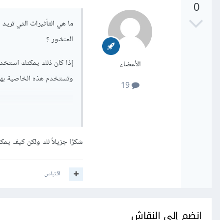
0
ما هي التأثيرات التي تري
المنشور ؟
الأعضاء
وتستخدم هذه الخاصية بهذ
19
شكرًا جزيلاً لك ولكن كيف يمكنن
هناك عدة فلاتر ومنها:
اقتباس
saturate(): تستخدم لضبط تشبع الصورة.
brightness : تستخدم لضبط سطوع الصورة.
contrast(%): تستخدم لضبط تباين الصورة.
انضم إلى النقاش