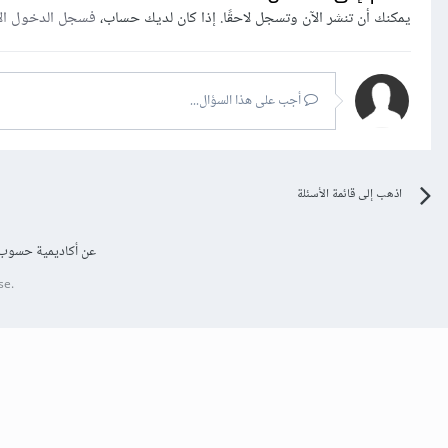
يمكنك أن تنشر الآن وتسجل لاحقًا. إذا كان لديك حساب،
فسجل الدخول ال
الصورة.
grayscale(%) تستخدم لتحويل الصورة إلى التدرج الرمادي.
hue-rotate(deg): تستخدم لتطبيق تدوير على الص
invert(%): تستخدم لعكس العينات في الصورة.
أجب على هذا السؤال...
opacity(%): تستخدم لضبط مستوى التعتيم للصورة.
sepia(%): تحول الصورة إلى بني داكن.
blur(px): تستخدم لتطبيق تأثير التمويه على الصورة.
اذهب إلى قائمة الأسئلة
يمكن زيارة الرابط أسفل ي
عن أكاديمية حسوب
se.