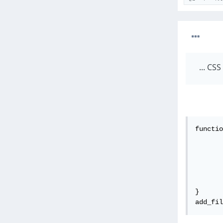
functio
	if(is_single())
		ret
	} else
	return $html
}

add_fil