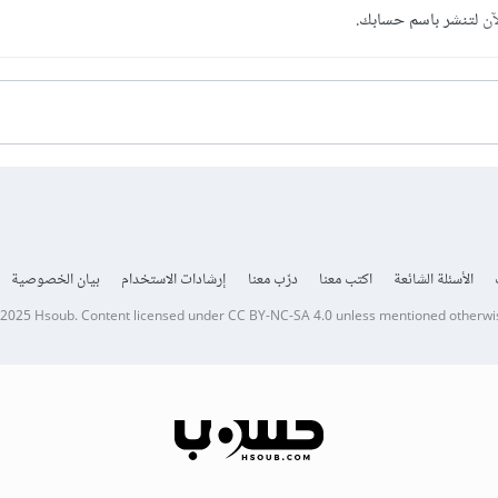
آن
لتنشر باسم حسابك.
ورة.
وجد شروحات مميزة من المدربين.
الأسئلة الشائعة
اكتب معنا
درّب معنا
إرشادات الاستخدام
بيان الخصوصية
 2025
Hsoub
.
Content licensed under
CC BY-NC-SA 4.0
unless mentioned otherwi