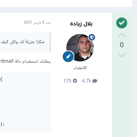
بلال زيادة
نشر
6 مارس 2021
شكرًا جزيلاً لك ولكن كيف ي
0
يمكنك استخدام دالة delete_post_thumbnail أو
الأعضاء
{

175
4.7k
);