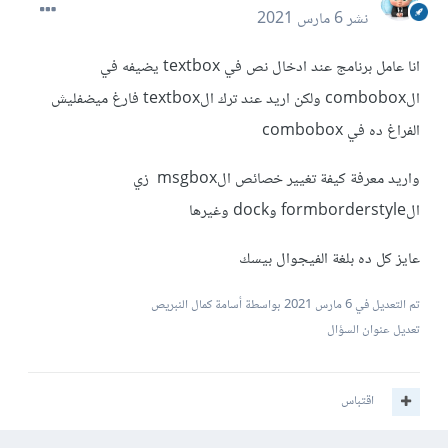
نشر
6 مارس 2021
انا عامل برنامج عند ادخال نص في textbox يضيفه في
الcombobox ولكن اريد عند ترك الtextbox فارغ ميضفليش
الفراغ ده في combobox
واريد معرفة كيفة تغيير خصائص الmsgbox زي
الformborderstyle وdock وغيرها
عايز كل ده بلغة الفيجوال بيسك
تم التعديل في
6 مارس 2021
بواسطة أسامة كمال النبريص
تعديل عنوان السؤال
اقتباس