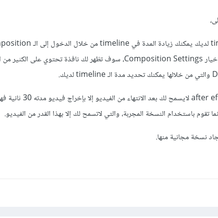
ى،
القائمة العلوية ومن ثم اختيار خيار Composition Settings، سوف تظهر لك نافذة تحتوي ع
أما إذا كانت المشكلة بأن after effect لايسمح لك ب
ا تقوم باستخدام النسخة المجربة، والتي لاتسمح لك إلا بهذا القدر من الفيديو.
اد نسخة مجانية منها.