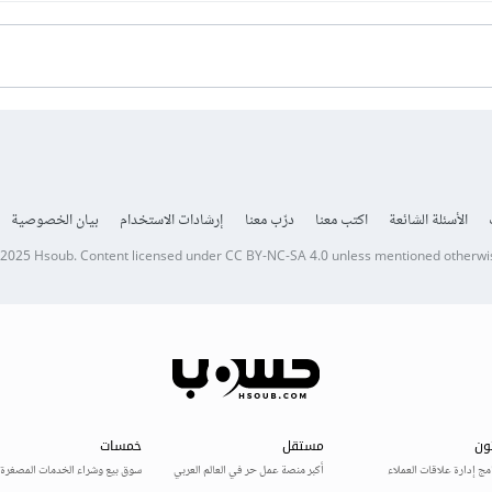
الأسئلة الشائعة
اكتب معنا
درّب معنا
إرشادات الاستخدام
بيان الخصوصية
 2025
Hsoub
.
Content licensed under
CC BY-NC-SA 4.0
unless mentioned otherwi