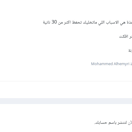
هي الاسباب اللي ماتخليك تحفظ اكثر من 30 ثانية
ر افكت
نة
Moham
آن
لتنشر باسم حسابك.