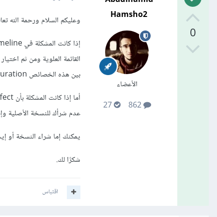
Hamsho2
وعليكم السلام ورحمة الله تعال
0
بين هذه الخصائص Duration والتي من خلالها يمكنك تحديد مدة الـ timeline لديك.
الأعضاء
27
862
عدم شرأك للنسخة الأصلية وإنم
يمكنك إما شراء النسخة أو إيج
شكرًا لك.
اقتباس