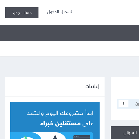
تسجيل الدخول
حساب جديد
إعلانات
ن
1
السؤال