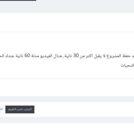
قمت بتحميل برنامج افتر افكت cs4 وعند حفظ المشروع لا يقبل اكثر من 30 
الترتيب حسب التقييم
ال