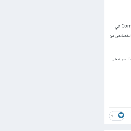
إذا كانت المشكلة في timeline لديك يمكنك زيادة المدة في timeline من خلال الدخول إلى الـ Composition في
لى الكثير من الخصائص من
عد الانتهاء من الفيديو إلا بإخراج فيديو مدته 30 ثانية فهذا سببه هو
1