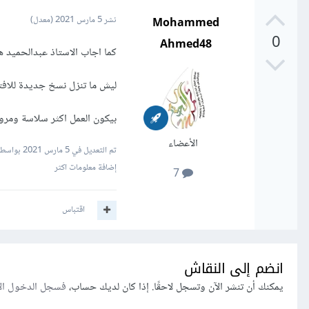
Mohammed
نشر
5 مارس 2021
(معدل)
0
Ahmed48
كما اجاب الاستاذ عبدالحميد هذة 
ليش ما تنزل نسخ جديدة للافت
بيكون العمل اكثر سلاسة ومرو
الأعضاء
تم التعديل في
5 مارس 2021
بواسطة med Alhemyri
إضافة معلومات اكثر
7
اقتباس
انضم إلى النقاش
يمكنك أن تنشر الآن وتسجل لاحقًا. إذا كان لديك حساب،
فسجل الدخول ال