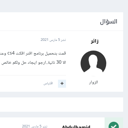
السؤال
زائر
نشر
5 مارس 2021
الا 30 ثانية..ارجو ايجاد حل ولكم خالص التحيات
الزوار
اقتباس
Abdulhamid
نشر
5 مارس 2021