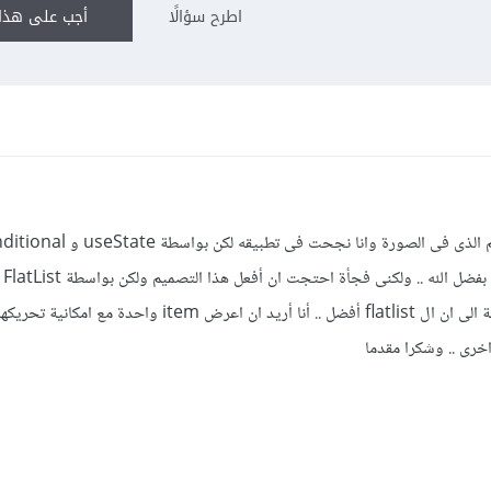
اطرح سؤالًا
أجب على هذا 
السلام عليكم .. اريد ان اطبق هذا التصميم الذى فى الصورة وانا نجحت فى تطبيقه ل
ering
ان ازيد ال items واجعلها كثيرة بالاضافة الى ان ال flatlist أفضل .. أنا أريد ان اعرض item واحدة