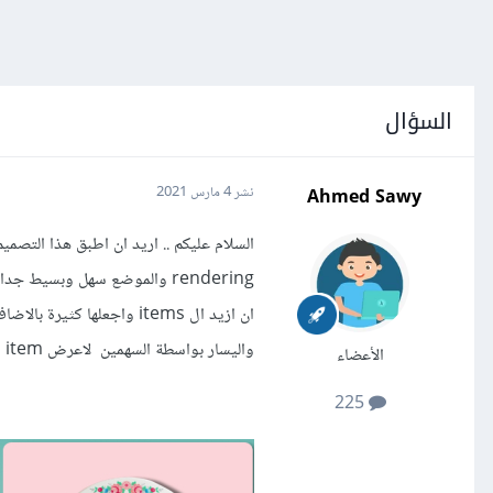
السؤال
Ahmed Sawy
نشر
4 مارس 2021
واليسار بواسطة السهمين لاعرض item اخرى .. وشكرا مقدما
الأعضاء
225