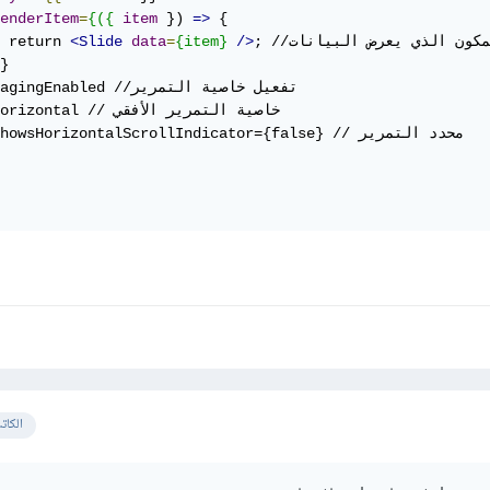
enderItem
=
{({
item
 }) 
=>
 {

; //المكون الذي يعرض البيانات

/>
{item}
=
data
<Slide
 return 
}

      pagingEnabled //تفعيل 

      horizontal // خاصية 

      showsHorizontalScrollIndicator={false} // محدد

الكات