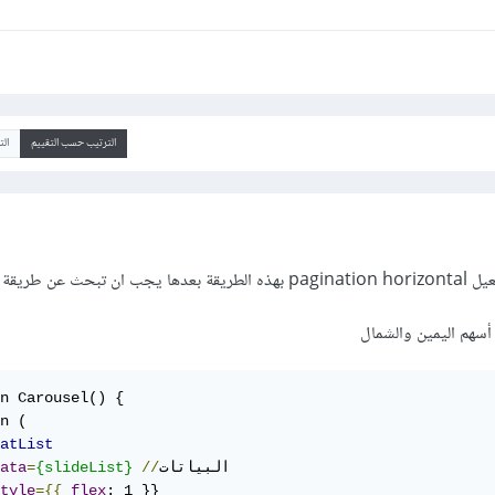
الترتيب حسب التقييم
ال
أسهم اليمين والشمال
n Carousel() {

n (

atList
البياتات

//
{slideList}
=
ata
tyle
={{
flex
: 1 }}
