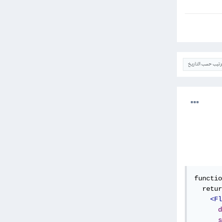
ترتيب حسب التاريخ
functio
  retur
<Fl
d
s