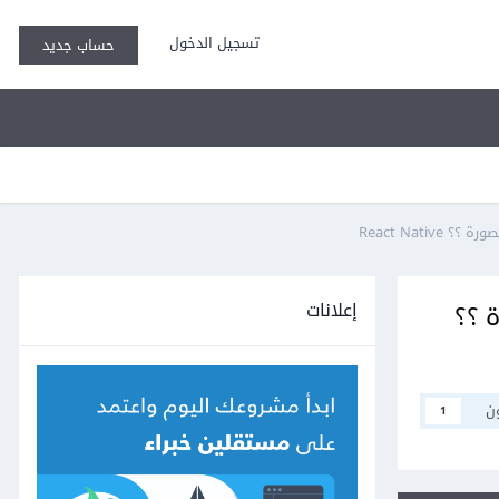
تسجيل الدخول
حساب جديد
إعلانات
رة ؟؟
ن
1