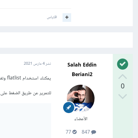
اقتباس
Salah Eddin
نشر
4 مارس 2021
Beriani2
يمكنك استخدام flatlist وتفعيل pagination horizontal بهذه الطريقة بعدها يجب ان تبحث عن طريقة
0
للتمرير عن طريق الضغط على 
الأعضاء
77
847