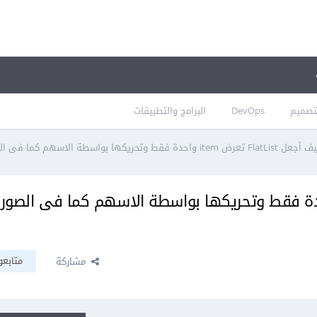
تصميم
DevOps
البرامج والتطبيقات
FlatLi تعرض item واحدة فقط وتحريكها بواسطة الاسهم كما فى الصورة ؟؟ React Native
ل FlatList تعرض item واحدة فقط وتحريكها بواسطة الاسهم كما فى الصو
متابعو
مشاركة