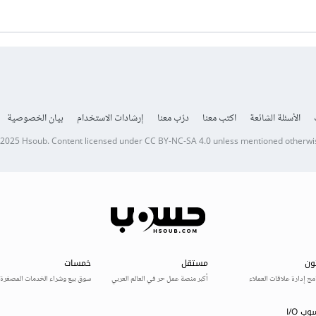
الأسئلة الشائعة
اكتب معنا
درّب معنا
إرشادات الاستخدام
بيان الخصوصية
 2025
Hsoub
.
Content licensed under
CC BY-NC-SA 4.0
unless mentioned otherwi