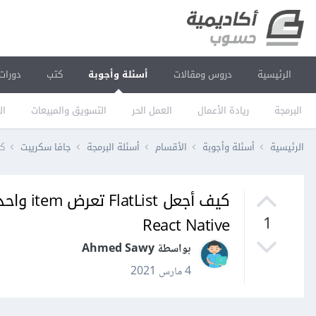
الرئيسية
دروس ومقالات
أسئلة وأجوبة
كتب
دورات
البرمجة
ريادة الأعمال
العمل الحر
التسويق والمبيعات
ال
الرئيسية
أسئلة وأجوبة
الأقسام
أسئلة البرمجة
جافا سكريبت
كيف أجعل st
كيف أجع
React Native
1
بواسطة Ahmed Sawy
4 مارس 2021