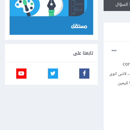
السؤال
تابعنا على
كن بواسطة useState و conditional
rend والموضع سهل وبسيط جدا بفضل الله .. ولكنى فجأة احتجت ان أفعل هذا التصميم ولكن بواسطة FlatList .. لاننى انوى
 مع امكانية تحريكها لليمين