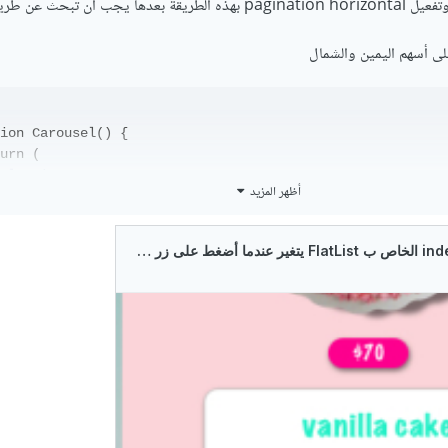
ى أسهم اليمين والشمال
ion Carousel() {

urn (

FlatList
أظهر المزيد
البياتات

//
{slideList}
=
data
style
={{
flex
: 1 }}

renderItem
=
{({
item
 }) 
=>
 {

; //المكون الذي يعرض البيانات

/>
{item}
=
data
<Slide
   return 
 }}

      pagingEnabled //تفعيل خاصي

      horizontal // خاصية التم

      showsHorizontalScrollIndicator={false} // محدد ا

>
