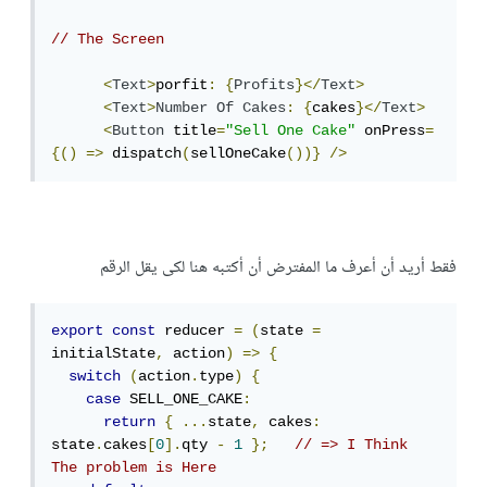
// The Screen
<
Text
>
porfit
:
{
Profits
}</
Text
>
<
Text
>
Number
Of
Cakes
:
{
cakes
}</
Text
>
<
Button
 title
=
"Sell One Cake"
 onPress
=
{()
=>
 dispatch
(
sellOneCake
())}
/>
فقط أريد أن أعرف ما المفترض أن أكتبه هنا لكى يقل الرقم
export
const
 reducer 
=
(
state 
=
initialState
,
 action
)
=>
{
switch
(
action
.
type
)
{
case
 SELL_ONE_CAKE
:
return
{
...
state
,
 cakes
:
state
.
cakes
[
0
].
qty 
-
1
};
// => I Think 
The problem is Here