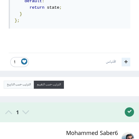
default
:
return
 state
;
}
};
اقتباس
1
الترتيب حسب التقييم
الترتيب حسب التاريخ
1
Mohammed Saber6