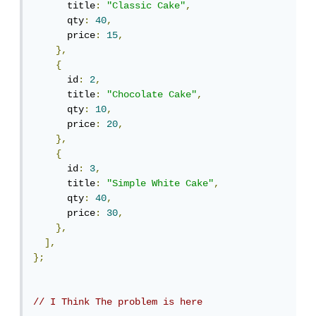
      title
:
"Classic Cake"
,
      qty
:
40
,
      price
:
15
,
},
{
      id
:
2
,
      title
:
"Chocolate Cake"
,
      qty
:
10
,
      price
:
20
,
},
{
      id
:
3
,
      title
:
"Simple White Cake"
,
      qty
:
40
,
      price
:
30
,
},
],
};
// I Think The problem is here