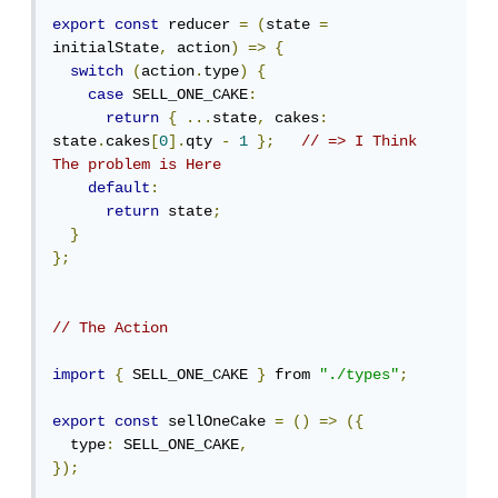
export
const
 reducer 
=
(
state 
=
initialState
,
 action
)
=>
{
switch
(
action
.
type
)
{
case
 SELL_ONE_CAKE
:
return
{
...
state
,
 cakes
:
state
.
cakes
[
0
].
qty 
-
1
};
// => I Think 
The problem is Here
default
:
return
 state
;
}
};
// The Action
import
{
 SELL_ONE_CAKE 
}
 from 
"./types"
;
export
const
 sellOneCake 
=
()
=>
({
  type
:
 SELL_ONE_CAKE
,
});