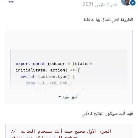
نشر
1 مارس 2021
الطريقة التي تعدل بها خاطئة
export
const
 reducer 
=
(
state 
=
initialState
,
 action
)
=>
{
switch
(
action
.
type
)
{
case
 SELL_ONE_CAKE
:
return
{
...
state
,
 cakes
:
أظهر المزيد
state
.
cakes
[
0
].
qty 
-
1
};
// => I Think 
The problem is Here
default
:
فهنا أنت سيكون الناتج كالآتي
return
 state
;
}
};
// الجزء الأول صحيح حيث أنك تستخدم الحالة 
السابقة لكن عند إضافة cakes