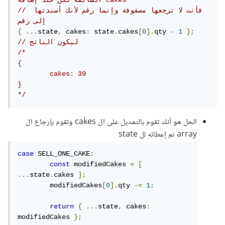
// فأنت لا ترجعها مصفوفة وإنما رقم لأنك أسندتها 
إلى رقم 
{
...
state
,
 cakes
:
 state
.
cakes
[
0
].
qty 
-
1
};
// ليكون الناتج
/*

{

	cakes: 39

}

*/
الحل هو أنك تقوم بالتعديل على ال cakes وتقوم بإرجاع ال
array ثم إعطائه لل state
case
 SELL_ONE_CAKE
:
const
 modifiedCakes 
=
[
...
state
.
cakes 
];
	modifiedCakes
[
0
].
qty 
-=
1
;
return
{
...
state
,
 cakes
:
modifiedCakes 
};