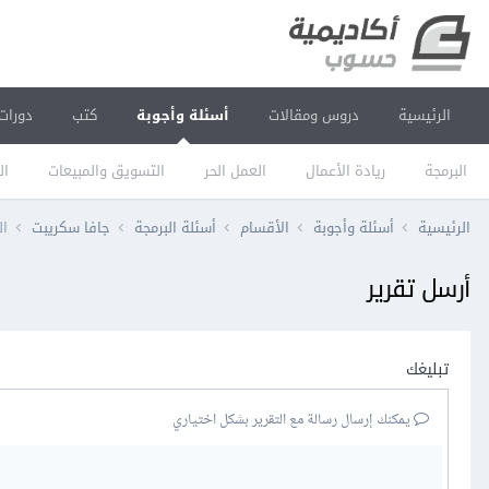
الرئيسية
دروس ومقالات
أسئلة وأجوبة
كتب
دورات
البرمجة
ريادة الأعمال
العمل الحر
التسويق والمبيعات
ال
الرئيسية
أسئلة وأجوبة
الأقسام
أسئلة البرمجة
جافا سكريبت
ال
أرسل تقرير
تبليغك
يمكنك إرسال رسالة مع التقرير بشكل اختياري