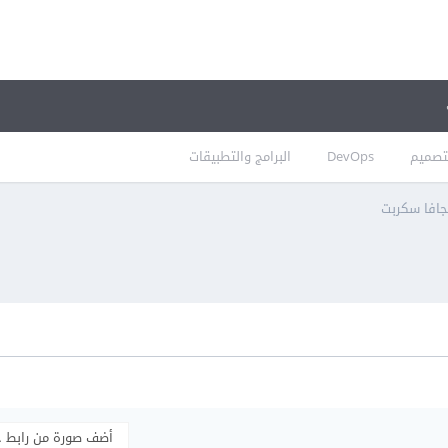
تصميم
DevOps
البرامج والتطبيقات
جافا سكربت
أضف صورة من رابط 