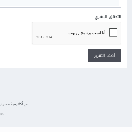
التحقق البشري
أضف التقرير
عن أكاديمية حسوب
se.