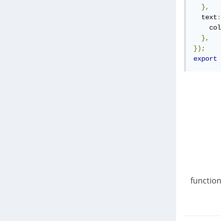
},
  text
:
    col
},
});
export
نا اعرف سبب هذا الخطأ واتسائل .. إذا كان ممكنًا ، أريد أن أفعل شيئًا مثل تمرير قيمة boolean DarkMode خارج function