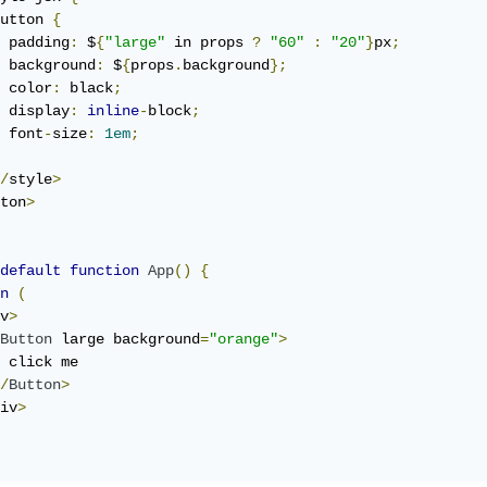
utton 
{
 padding
:
 $
{
"large"
 in props 
?
"60"
:
"20"
}
px
;
 background
:
 $
{
props
.
background
};
 color
:
 black
;
 display
:
inline
-
block
;
 font
-
size
:
1em
;
/
style
>
ton
>
default
function
App
()
{
n
(
v
>
Button
 large background
=
"orange"
>
 click me

/
Button
>
iv
>