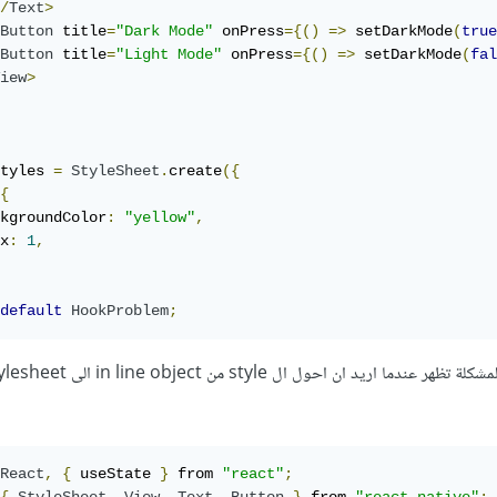
/
Text
>
Button
 title
=
"Dark Mode"
 onPress
={()
=>
 setDarkMode
(
true
Button
 title
=
"Light Mode"
 onPress
={()
=>
 setDarkMode
(
fal
iew
>
tyles 
=
StyleSheet
.
create
({
{
kgroundColor
:
"yellow"
,
x
:
1
,
default
HookProblem
;
React
,
{
 useState 
}
 from 
"react"
;