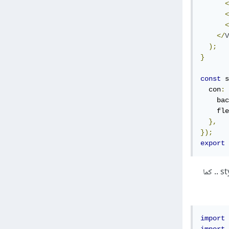
<
<
<
</
V
);
}
const
 s
  con
:
    bac
    fle
},
});
export
وهنا كل شى يعمل بطريقة صحيحة لكن المشكلة تظهر عندما اريد ان احول ال style من in line object الى stylesheet .. كما
import