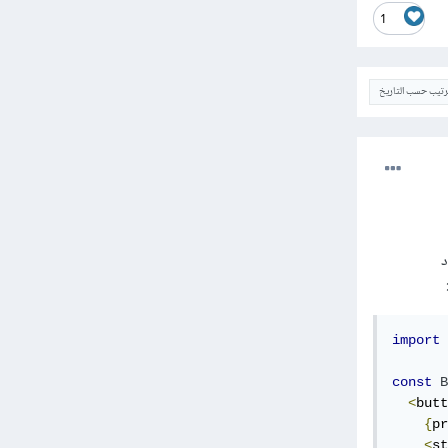
1
ترتيب حسب التاريخ
واد
import
const
B
<
butt
{
pr
<
st