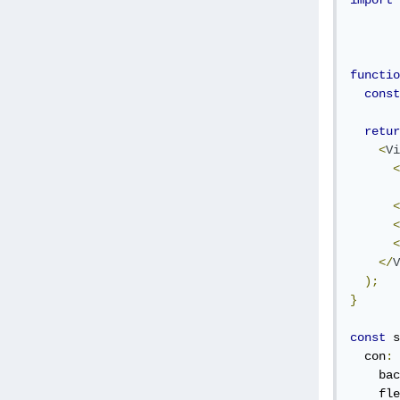
import
functio
const
retur
<
Vi
<
<
<
<
</
V
);
}
const
 s
  con
:
    bac
    fle