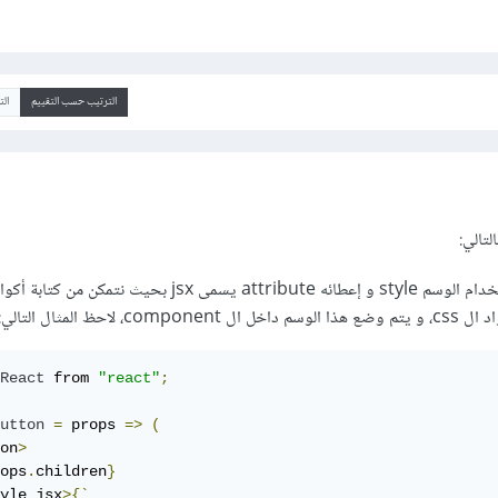
الترتيب حسب التقييم
ال
لتالي:
الطريقة الأولى هي استخدام الوسم style و إعطائه attribute يسمى jsx بحيث نتمكن من كتابة أك
React
 from 
"react"
;
utton
=
 props 
=>
(
on
>
ops
.
children
}
yle jsx
>{`