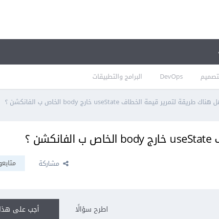
تصميم
DevOps
البرامج والتطبيقات
هناك طريقة لتمرير قيمة الخطاف useState خارج body الخاص ب الفانكشن ؟
ن ؟
متابعو
مشاركة
اطرح سؤالًا
أجب على هذا 