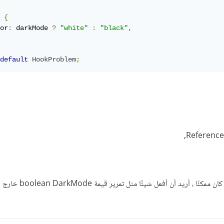
{
or
:
 darkMode 
?
"white"
:
"black"
,
default
HookProblem
;
Reference
وا