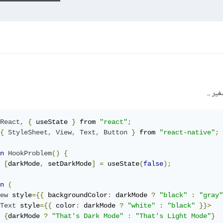
ير ..
React
,
{
 useState 
}
 from 
"react"
;
{
StyleSheet
,
View
,
Text
,
Button
}
 from 
"react-native"
;
n
HookProblem
()
{
[
darkMode
,
 setDarkMode
]
=
 useState
(
false
);
n
(
ew
 style
={{
 backgroundColor
:
 darkMode 
?
"black"
:
"gray"
Text
 style
={{
 color
:
 darkMode 
?
"white"
:
"black"
}}>
{
darkMode 
?
"That's Dark Mode"
:
"That's Light Mode"
}