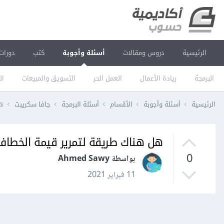
الرئيسية
دروس ومقالات
أسئلة وأجوبة
كتب
دورات
البرمجة
ريادة الأعمال
العمل الحر
التسويق والمبيعات
ال
الرئيسية
أسئلة وأجوبة
الأقسام
أسئلة البرمجة
جافا سكريبت
هل 
هل هناك طريقة لتمرير قيمة الخطاف useState خارج body الخاص ب الفانكش
0
بواسطة Ahmed Sawy
11 فبراير 2021