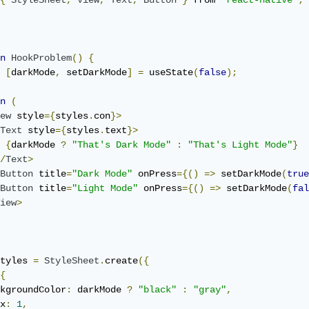
{
StyleSheet
,
View
,
Text
,
Button
}
 from 
"react-native"
;
n
HookProblem
()
{
[
darkMode
,
 setDarkMode
]
=
 useState
(
false
);
n
(
ew
 style
={
styles
.
con
}>
Text
 style
={
styles
.
text
}>
{
darkMode 
?
"That's Dark Mode"
:
"That's Light Mode"
}
/
Text
>
Button
 title
=
"Dark Mode"
 onPress
={()
=>
 setDarkMode
(
true
Button
 title
=
"Light Mode"
 onPress
={()
=>
 setDarkMode
(
fal
iew
>
tyles 
=
StyleSheet
.
create
({
{
kgroundColor
:
 darkMode 
?
"black"
:
"gray"
,
x
:
1
,