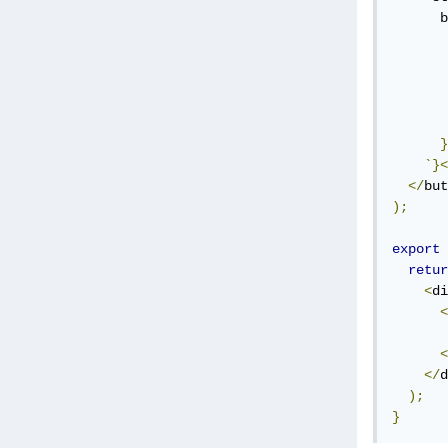
      b
       
       
       
       
       
}
`}<
</
but
);
export
retur
<
di
<
       
<
</
d
);
}