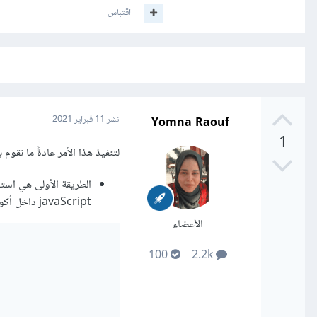
اقتباس
Yomna Raouf
نشر
11 فبراير 2021
1
لتنفيذ هذا الأمر عادةً ما نقوم با
javaScript داخل أكواد ال css، و يتم وضع هذا الوسم داخل ال component، لاحظ المثال التالي:
الأعضاء
100
2.2k