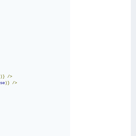
)}
/>
se
)}
/>